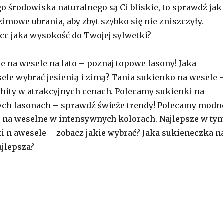
go środowiska naturalnego są Ci bliskie, to sprawdź jak
mowe ubrania, aby zbyt szybko się nie zniszczyły.
cc jaka wysokość do Twojej sylwetki?
 na wesele na lato – poznaj topowe fasony! Jaka
ele wybrać jesienią i zimą? Tania sukienko na wesele 
ity w atrakcyjnych cenach. Polecamy sukienki na
ch fasonach – sprawdź świeże trendy! Polecamy modn
 na weselne w intensywnych kolorach. Najlepsze w ty
i n awesele – zobacz jakie wybrać? Jaka sukieneczka n
ajlepsza?