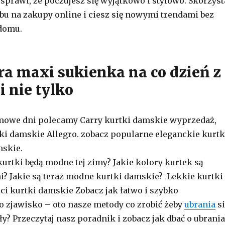
 sprawi, że poczujesz się wyjątkowo i stylowo. Skorzyst
bu na zakupy online i ciesz się nowymi trendami bez
domu.
ra maxi sukienka na co dzień z
i nie tylko
imowe dni polecamy Carry kurtki damskie wyprzedaż,
ki damskie Allegro. zobacz popularne eleganckie kurtk
mskie.
kurtki będą modne tej zimy? Jakie kolory kurtek są
ni? Jakie są teraz modne kurtki damskie? Lekkie kurtki
i kurtki damskie Zobacz jak łatwo i szybko
 zjawisko – oto nasze metody co zrobić żeby
ubrania
si
y? Przeczytaj nasz poradnik i zobacz jak dbać o ubrania