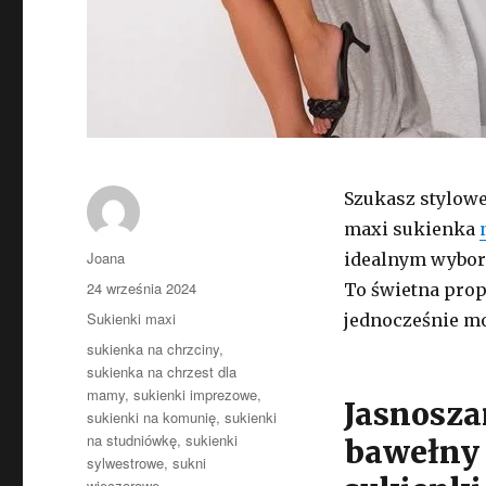
Szukasz stylowe
maxi sukienka
Autor
Joana
idealnym wybore
Opublikowano
24 września 2024
To świetna propo
Kategorie
Sukienki maxi
jednocześnie m
Tagi
sukienka na chrzciny
,
sukienka na chrzest dla
mamy
,
sukienki imprezowe
,
Jasnosza
sukienki na komunię
,
sukienki
na studniówkę
,
sukienki
bawełny 
sylwestrowe
,
sukni
wieczorowe