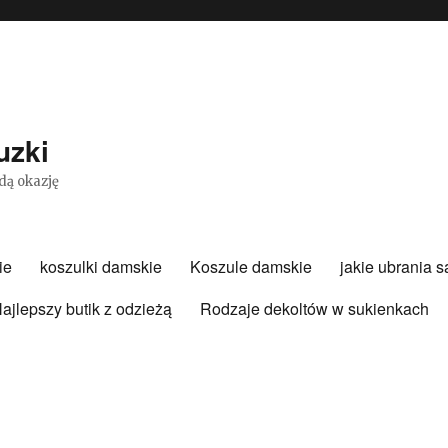
uzki
dą okazję
ie
koszulki damskie
Koszule damskie
jakie ubrania 
ajlepszy butik z odzieżą
Rodzaje dekoltów w sukienkach