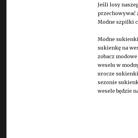
Jeśli losy nasze
przechowywać zi
Modne szpilki c
Modne sukienkie
sukienkę na wes
zobacz modowe h
weselu w modny
urocze sukienki
sezonie sukienk
wesele będzie n