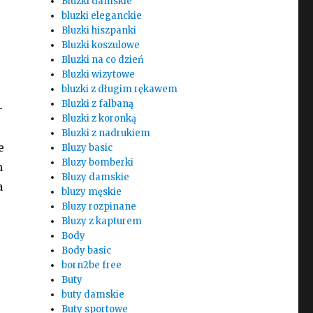
Bluzki damskie
bluzki eleganckie
Bluzki hiszpanki
Bluzki koszulowe
Bluzki na co dzień
Bluzki wizytowe
bluzki z długim rękawem
Bluzki z falbaną
–
Bluzki z koronką
Bluzki z nadrukiem
e
Bluzy basic
Bluzy bomberki
m
Bluzy damskie
a
bluzy męskie
Bluzy rozpinane
Bluzy z kapturem
Body
Body basic
born2be free
Buty
buty damskie
Buty sportowe