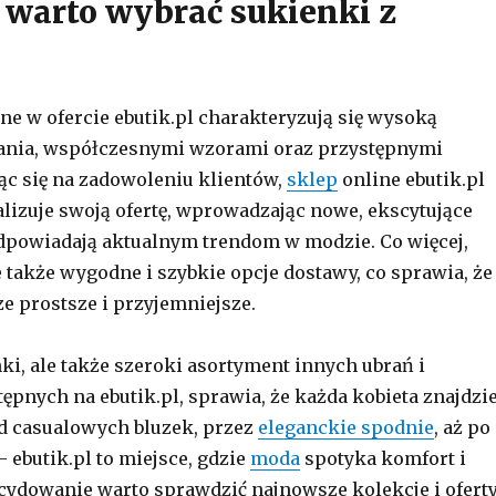
 warto wybrać sukienki z
ne w ofercie ebutik.pl charakteryzują się wysoką
ania, współczesnymi wzorami oraz przystępnymi
ąc się na zadowoleniu klientów,
sklep
online ebutik.pl
alizuje swoją ofertę, wprowadzając nowe, ekscytujące
dpowiadają aktualnym trendom w modzie. Co więcej,
e także wygodne i szybkie opcje dostawy, co sprawia, że
ze prostsze i przyjemniejsze.
ki, ale także szeroki asortyment innych ubrań i
ępnych na ebutik.pl, sprawia, że każda kobieta znajdzi
 Od casualowych bluzek, przez
eleganckie spodnie
, aż po
 ebutik.pl to miejsce, gdzie
moda
spotyka komfort i
cydowanie warto sprawdzić najnowsze kolekcje i ofert