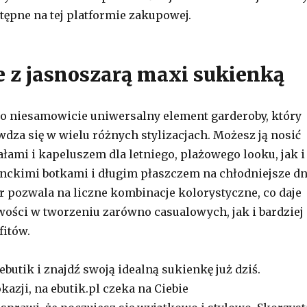
ępne na tej platformie zakupowej.
je z jasnoszarą maxi sukienką
o niesamowicie uniwersalny element garderoby, który
dza się w wielu różnych stylizacjach. Możesz ją nosić
łami i kapeluszem dla letniego, plażowego looku, jak i
anckimi botkami i długim płaszczem na chłodniejsze dn
r pozwala na liczne kombinacje kolorystyczne, co daje
ści w tworzeniu zarówno casualowych, jak i bardziej
fitów.
butik i znajdź swoją idealną sukienkę już dziś.
kazji, na ebutik.pl czeka na Ciebie