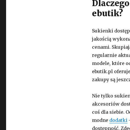
Dlaczego
ebutik?
Sukienki dostęp
jakością wykon
cenami. Skupiaj
regularnie aktu
modele, które o
ebutik.pl oferuj
zakupy są jeszc
Nie tylko sukien
akcesoriów dost
coś dla siebie.
modne
dodatki
–
dostępność. Zde