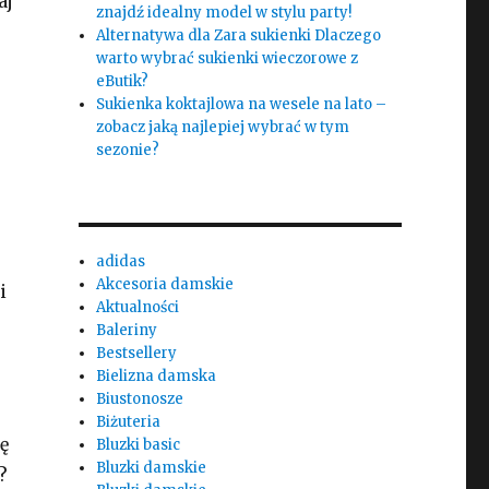
aj
znajdź idealny model w stylu party!
Alternatywa dla Zara sukienki Dlaczego
warto wybrać sukienki wieczorowe z
eButik?
Sukienka koktajlowa na wesele na lato –
zobacz jaką najlepiej wybrać w tym
sezonie?
adidas
Akcesoria damskie
i
Aktualności
Baleriny
Bestsellery
Bielizna damska
Biustonosze
Biżuteria
ę
Bluzki basic
Bluzki damskie
?