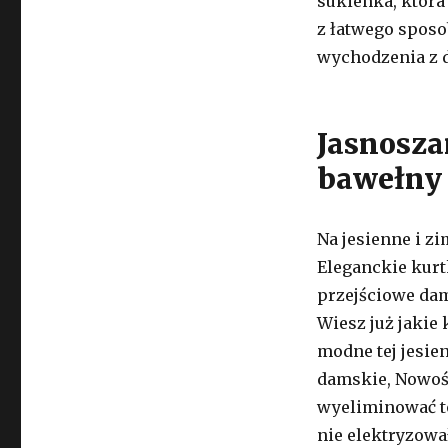
sukienka, która
z łatwego sposo
wychodzenia z 
Jasnosza
bawełny 
Na jesienne i z
Eleganckie kurt
przejściowe da
Wiesz już jakie 
modne tej jesie
damskie, Nowośc
wyeliminować to
nie elektryzował