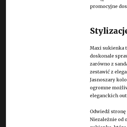
promocyjne dost
Stylizac
Maxi sukienka t
doskonale spraw
zarówno z sanda
zestawić z eleg
Jasnoszary kolo
ogromne możliwo
eleganckich out
Odwiedź stronę e
Niezależnie od o