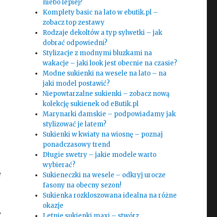
niebo lepiej?
Komplety basic na lato w ebutik.pl –
zobacz top zestawy
Rodzaje dekoltów a typ sylwetki – jak
dobrać odpowiedni?
Stylizacje z modnymi bluzkami na
wakacje – jaki look jest obecnie na czasie?
Modne sukienki na wesele na lato – na
jaki model postawić?
Niepowtarzalne sukienki – zobacz nową
kolekcję sukienek od eButik.pl
Marynarki damskie – podpowiadamy jak
stylizować je latem?
Sukienki w kwiaty na wiosnę – poznaj
ponadczasowy trend
Długie swetry – jakie modele warto
wybierać?
e
Sukieneczki na wesele – odkryj urocze
fasony na obecny sezon!
Sukienka rozkloszowana idealna na różne
okazje
y
Letnie sukienki maxi – stwórz