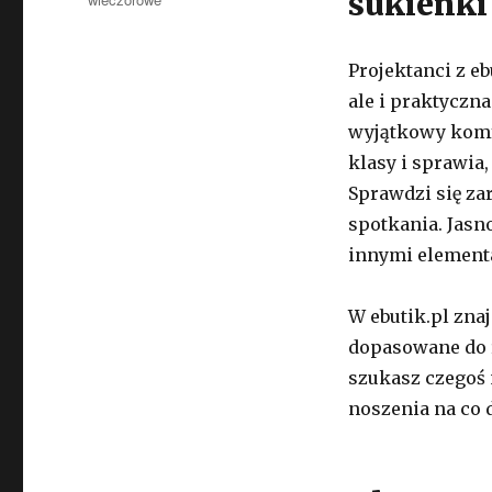
sukienki
Projektanci z eb
ale i praktyczn
wyjątkowy komfo
klasy i sprawia
Sprawdzi się za
spotkania. Jasn
innymi element
W ebutik.pl zna
dopasowane do r
szukasz czegoś 
noszenia na co d