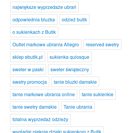
największe wyprzedaże ubrań
odpowiednia bluzka
odzież butik
o sukienkach z Butik
Outlet markowe ubrania Allegro
reserved swetry
sklep ebutik.pl
sukienka quiosque
sweter w paski
sweter świąteczny
swetry promocja
tanie bluzki damskie
tanie markowe ubrania online
tanie sukienkie
tanie swetry damskie
Tanie ubrania
totalna wyprzedaż odzieży
wyglądaj pięknie dzięki sukienkom z Butik