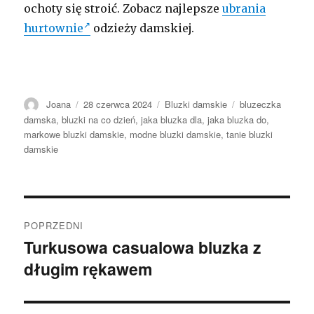
ochoty się stroić. Zobacz najlepsze
ubrania
hurtownie
odzieży damskiej.
Autor
Opublikowano
Kategorie
Tagi
Joana
28 czerwca 2024
Bluzki damskie
bluzeczka
damska
,
bluzki na co dzień
,
jaka bluzka dla
,
jaka bluzka do
,
markowe bluzki damskie
,
modne bluzki damskie
,
tanie bluzki
damskie
Nawigacja
POPRZEDNI
wpisu
Turkusowa casualowa bluzka z
Poprzedni
długim rękawem
wpis: