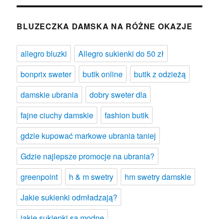
BLUZECZKA DAMSKA NA RÓŻNE OKAZJE
allegro bluzki
Allegro sukienki do 50 zł
bonprix sweter
butik online
butik z odzieżą
damskie ubrania
dobry sweter dla
fajne ciuchy damskie
fashion butik
gdzie kupować markowe ubrania taniej
Gdzie najlepsze promocje na ubrania?
greenpoint
h & m swetry
hm swetry damskie
Jakie sukienki odmładzają?
jakie sukienki są modne