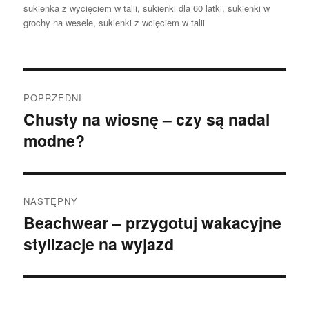
sukienka z wycięciem w talii
,
sukienki dla 60 latki
,
sukienki w
grochy na wesele
,
sukienki z wcięciem w talii
Nawigacja
POPRZEDNI
wpisu
Chusty na wiosnę – czy są nadal
Poprzedni
modne?
wpis:
NASTĘPNY
Beachwear – przygotuj wakacyjne
Następny
stylizacje na wyjazd
wpis: