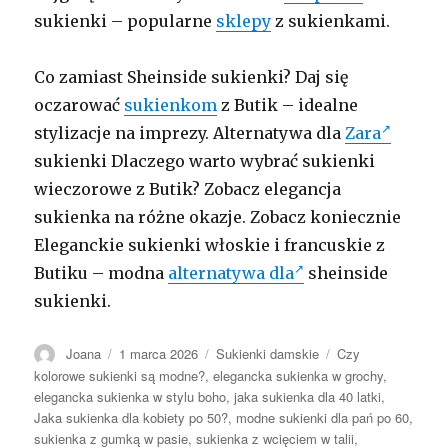
sukienki – popularne
sklepy
z sukienkami.
Co zamiast Sheinside sukienki? Daj się
oczarować
sukienkom
z Butik – idealne
stylizacje na imprezy. Alternatywa dla
Zara
sukienki Dlaczego warto wybrać sukienki
wieczorowe z Butik? Zobacz elegancja
sukienka na różne okazje. Zobacz koniecznie
Eleganckie sukienki włoskie i francuskie z
Butiku – modna
alternatywa dla
sheinside
sukienki.
Autor
Opublikowano
Kategorie
Tagi
Joana
1 marca 2026
Sukienki damskie
Czy
kolorowe sukienki są modne?
,
elegancka sukienka w grochy
,
elegancka sukienka w stylu boho
,
jaka sukienka dla 40 latki
,
Jaka sukienka dla kobiety po 50?
,
modne sukienki dla pań po 60
,
sukienka z gumką w pasie
,
sukienka z wcięciem w talii
,