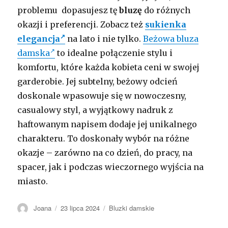
problemu dopasujesz tę
bluzę
do różnych
okazji i preferencji. Zobacz też
sukienka
elegancja
na lato i nie tylko.
Beżowa bluza
damska
to idealne połączenie stylu i
komfortu, które każda kobieta ceni w swojej
garderobie. Jej subtelny, beżowy odcień
doskonale wpasowuje się w nowoczesny,
casualowy styl, a wyjątkowy nadruk z
haftowanym napisem dodaje jej unikalnego
charakteru. To doskonały wybór na różne
okazje – zarówno na co dzień, do pracy, na
spacer, jak i podczas wieczornego wyjścia na
miasto.
Autor
Opublikowano
Kategorie
Joana
23 lipca 2024
Bluzki damskie