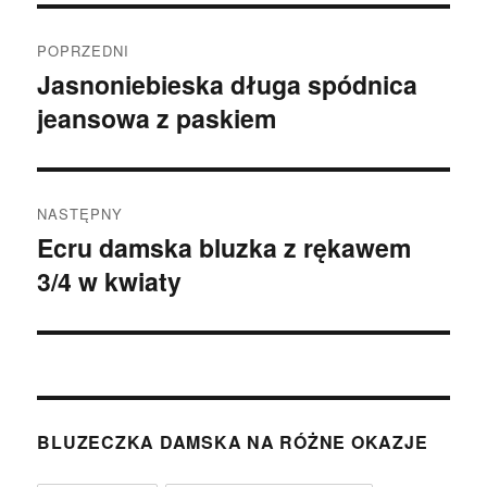
Nawigacja
POPRZEDNI
wpisu
Jasnoniebieska długa spódnica
Poprzedni
jeansowa z paskiem
wpis:
NASTĘPNY
Ecru damska bluzka z rękawem
Następny
3/4 w kwiaty
wpis:
BLUZECZKA DAMSKA NA RÓŻNE OKAZJE