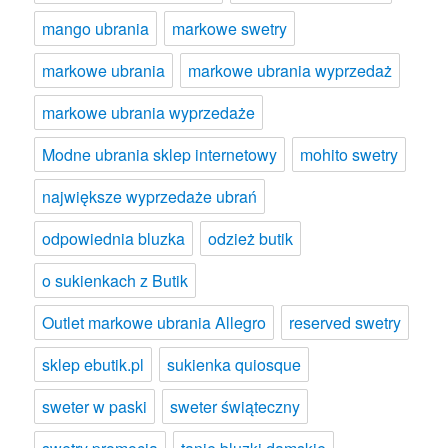
mango ubrania
markowe swetry
markowe ubrania
markowe ubrania wyprzedaż
markowe ubrania wyprzedaże
Modne ubrania sklep internetowy
mohito swetry
największe wyprzedaże ubrań
odpowiednia bluzka
odzież butik
o sukienkach z Butik
Outlet markowe ubrania Allegro
reserved swetry
sklep ebutik.pl
sukienka quiosque
sweter w paski
sweter świąteczny