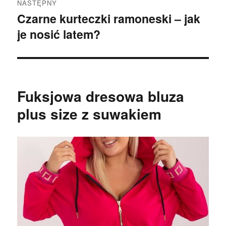
NASTĘPNY
Czarne kurteczki ramoneski – jak
Następny
je nosić latem?
wpis:
Fuksjowa dresowa bluza
plus size z suwakiem