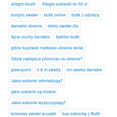
allegro bluzki
Allegro sukienki do 50 zł
bonprix sweter
butik online
butik z odzieżą
damskie ubrania
dobry sweter dla
fajne ciuchy damskie
fashion butik
gdzie kupować markowe ubrania taniej
Gdzie najlepsze promocje na ubrania?
greenpoint
h & m swetry
hm swetry damskie
Jakie sukienki odmładzają?
jakie sukienki są modne
Jakie sukienki wyszczuplają?
kolorowy sweter w paski
kup sukienkę z Butik