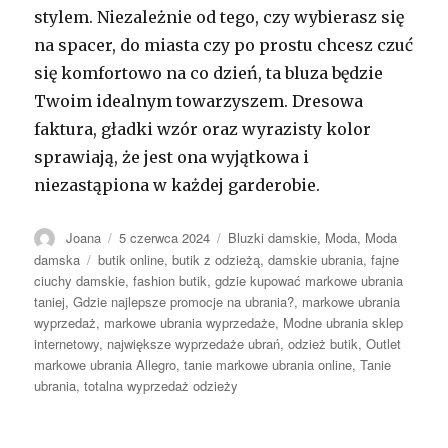
stylem. Niezależnie od tego, czy wybierasz się
na spacer, do miasta czy po prostu chcesz czuć
się komfortowo na co dzień, ta bluza będzie
Twoim idealnym towarzyszem. Dresowa
faktura, gładki wzór oraz wyrazisty kolor
sprawiają, że jest ona wyjątkowa i
niezastąpiona w każdej garderobie.
Autor
Opublikowano
Kategorie
Joana
5 czerwca 2024
Bluzki damskie
,
Moda
,
Moda
Tagi
damska
butik online
,
butik z odzieżą
,
damskie ubrania
,
fajne
ciuchy damskie
,
fashion butik
,
gdzie kupować markowe ubrania
taniej
,
Gdzie najlepsze promocje na ubrania?
,
markowe ubrania
wyprzedaż
,
markowe ubrania wyprzedaże
,
Modne ubrania sklep
internetowy
,
największe wyprzedaże ubrań
,
odzież butik
,
Outlet
markowe ubrania Allegro
,
tanie markowe ubrania online
,
Tanie
ubrania
,
totalna wyprzedaż odzieży