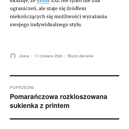
ukazuje, że
moda
XXL nie tylko nie zna
ograniczeń, ale staje się źródłem
niekończących się możliwości wyrażania
swojego indywidualnego stylu.
Autor
Opublikowano
Kategorie
Joana
17 czerwca 2024
Bluzki damskie
Nawigacja
POPRZEDNI
wpisu
Pomarańczowa rozkloszowana
Poprzedni
sukienka z printem
wpis: