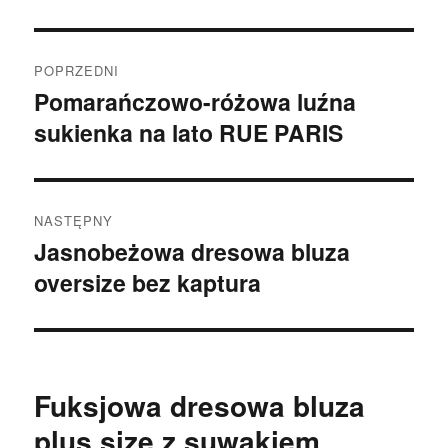
Nawigacja
POPRZEDNI
wpisu
Pomarańczowo-różowa luźna
Poprzedni
sukienka na lato RUE PARIS
wpis:
NASTĘPNY
Jasnobeżowa dresowa bluza
Następny
oversize bez kaptura
wpis:
Fuksjowa dresowa bluza
plus size z suwakiem