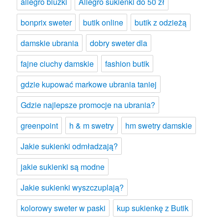
allegro bluzki
Allegro sukienki do 50 zł
bonprix sweter
butik online
butik z odzieżą
damskie ubrania
dobry sweter dla
fajne ciuchy damskie
fashion butik
gdzie kupować markowe ubrania taniej
Gdzie najlepsze promocje na ubrania?
greenpoint
h & m swetry
hm swetry damskie
Jakie sukienki odmładzają?
jakie sukienki są modne
Jakie sukienki wyszczuplają?
kolorowy sweter w paski
kup sukienkę z Butik