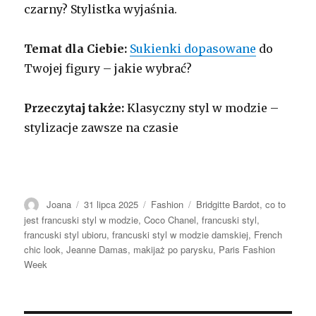
czarny? Stylistka wyjaśnia.
Temat dla Ciebie:
Sukienki dopasowane
do
Twojej figury – jakie wybrać?
Przeczytaj także:
Klasyczny styl w modzie –
stylizacje zawsze na czasie
Autor
Opublikowano
Kategorie
Tagi
Joana
31 lipca 2025
Fashion
Bridgitte Bardot
,
co to
jest francuski styl w modzie
,
Coco Chanel
,
francuski styl
,
francuski styl ubioru
,
francuski styl w modzie damskiej
,
French
chic look
,
Jeanne Damas
,
makijaż po parysku
,
Paris Fashion
Week