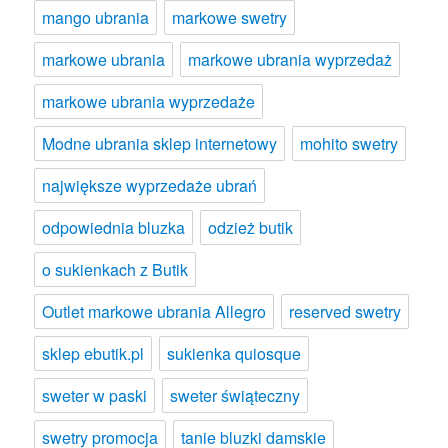
mango ubrania
markowe swetry
markowe ubrania
markowe ubrania wyprzedaż
markowe ubrania wyprzedaże
Modne ubrania sklep internetowy
mohito swetry
największe wyprzedaże ubrań
odpowiednia bluzka
odzież butik
o sukienkach z Butik
Outlet markowe ubrania Allegro
reserved swetry
sklep ebutik.pl
sukienka quiosque
sweter w paski
sweter świąteczny
swetry promocja
tanie bluzki damskie