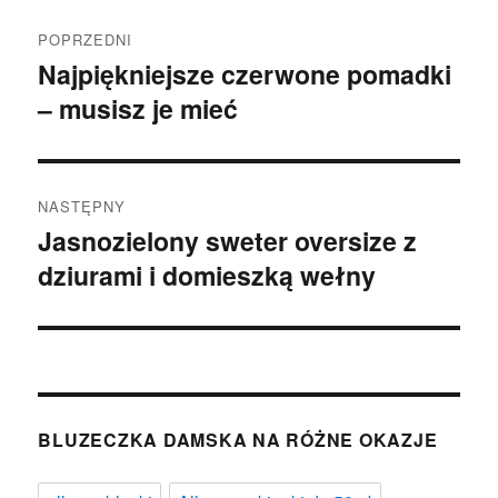
Nawigacja
POPRZEDNI
wpisu
Najpiękniejsze czerwone pomadki
Poprzedni
– musisz je mieć
wpis:
NASTĘPNY
Jasnozielony sweter oversize z
Następny
dziurami i domieszką wełny
wpis:
BLUZECZKA DAMSKA NA RÓŻNE OKAZJE