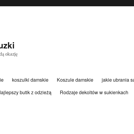
uzki
dą okazję
ie
koszulki damskie
Koszule damskie
jakie ubrania 
ajlepszy butik z odzieżą
Rodzaje dekoltów w sukienkach