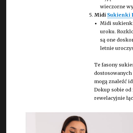
wieczorne wy
Midi
Sukienki
Midi sukienki
uroku. Rozklo
są one doskon
letnie uroczy
Te fasony sukie
dostosowanych d
mogą znaleźć id
Dokup sobie od
rewelacyjnie łą