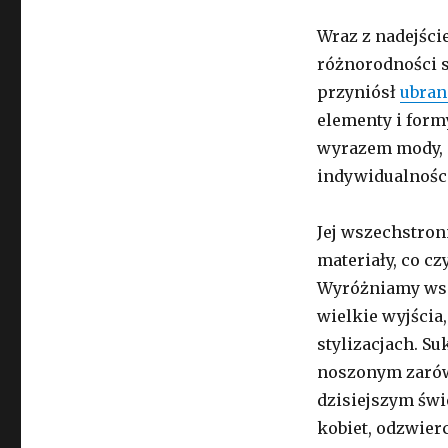
Wraz z nadejści
różnorodności s
przyniósł
ubran
elementy i formy
wyrazem mody, a
indywidualności
Jej wszechstronn
materiały, co c
Wyróżniamy wsp
wielkie wyjścia
stylizacjach. Su
noszonym zar
dzisiejszym świ
kobiet, odzwier