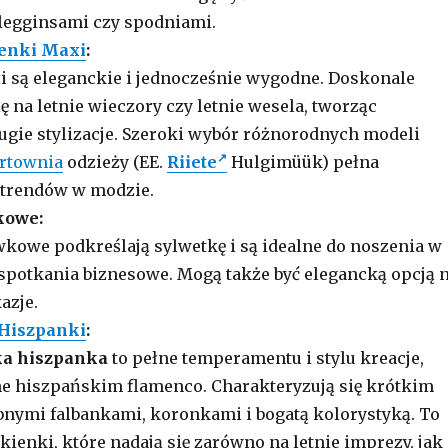
 legginsami czy spodniami.
enki Maxi
:
i są eleganckie i jednocześnie wygodne. Doskonale
ę na letnie wieczory czy letnie wesela, tworząc
ugie stylizacje. Szeroki wybór różnorodnych modeli
rtownia
odzieży (EE.
Riiete
Hulgimüük) pełna
trendów w modzie.
kowe:
kowe podkreślają sylwetkę i są idealne do noszenia w
 spotkania biznesowe. Mogą także być elegancką opcją 
azje.
Hiszpanki
:
ka hiszpanka
to pełne temperamentu i stylu kreacje,
e hiszpańskim flamenco. Charakteryzują się krótkim
bnymi falbankami, koronkami i bogatą kolorystyką. To
ienki, które nadają się zarówno na letnie imprezy, jak 