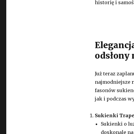
historię i samo
Elegancj
odsłony 
Już teraz zapla
najmodniejsze r
fasonów sukiene
jak i podczas wy
Sukienki Trap
Sukienki o lu
doskonale na