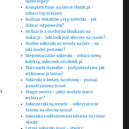
niebo lepiej?
Komplety basic na lato w ebutik.pl –
zobacz top zestawy
Rodzaje dekoltów a typ sylwetki – jak
dobrać odpowiedni?
Stylizacje z modnymi bluzkami na
wakacje – jaki look jest obecnie na czasie?
Modne sukienki na wesele na lato – na
jaki model postawić?
Niepowtarzalne sukienki – zobacz nową
kolekcję sukienek od eButik.pl
Marynarki damskie – podpowiadamy jak
stylizować je latem?
Sukienki w kwiaty na wiosnę – poznaj
ponadczasowy trend
h
Długie swetry – jakie modele warto
wybierać?
Sukieneczki na wesele – odkryj urocze
fasony na obecny sezon!
Sukienka rozkloszowana idealna na różne
okazje
Letnie sukienki maxi – stwórz