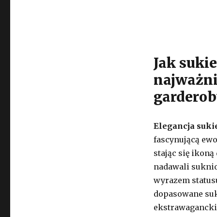
Jak suki
najważni
garderob
Elegancja suk
fascynującą ewo
stając się ikoną
nadawali suknio
wyrazem statusu
dopasowane sukn
ekstrawaganckie