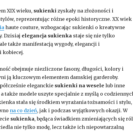
em XIX wieku,
sukienki
zyskały na złożoności i
tylów, reprezentując różne epoki historyczne. XX wiek
ia
haute couture, wzbogacając sukienki o kreatywne
. Dzisiaj
elegancja sukienka
staje się nie tylko
le także manifestacją wygody, elegancji i
 kobiecej.
ość obejmuje niezliczone fasony, długości, kolory i
zyni ją kluczowym elementem damskiej garderoby.
ółcześnie eleganckie
sukienki na wesele
lub inne
, a także modele uszyte specjalnie z myślą o codziennyc
kienka stała się środkiem wyrażania tożsamości i stylu,
ówno
na co dzień
, jak i podczas wyjątkowych okazji. W
ecie
sukienka
, będąca świadkiem zmieniających się ról
ciedla nie tylko modę, lecz także ich niepowtarzalną