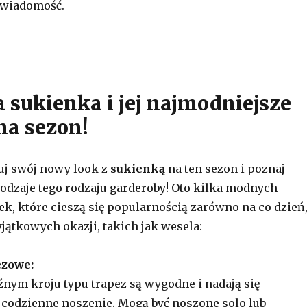
świadomość.
a sukienka i jej najmodniejsze
na sezon!
nuj swój nowy look z
sukienką
na ten sezon i poznaj
odzaje tego rodzaju garderoby! Oto kilka modnych
k, które cieszą się popularnością zarówno na co dzień
jątkowych okazji, takich jak wesela:
ezowe:
źnym kroju typu trapez są wygodne i nadają się
 codzienne noszenie. Mogą być noszone solo lub