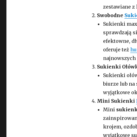
zestawiane z
Swobodne
Suki
Sukienki max
sprawdzają si
efektowne, dł
oferuje też
hu
najnowszych 
Sukienki Ołów
Sukienki ołów
biurze lub na
wyjątkowe ok
Mini Sukienki
Mini
sukien
zainspirowan
krojem, ozdo
wyjątkowe suk