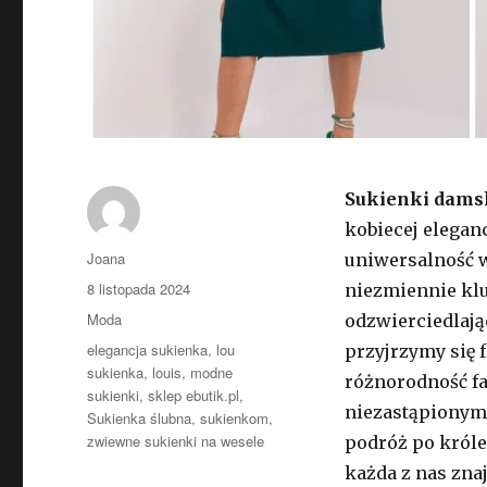
Sukienki dams
kobiecej elegan
Autor
Joana
uniwersalność w
Opublikowano
8 listopada 2024
niezmiennie kl
Kategorie
Moda
odzwierciedlają
Tagi
elegancja sukienka
,
lou
przyjrzymy się 
sukienka
,
louis
,
modne
różnorodność fa
sukienki
,
sklep ebutik.pl
,
niezastąpionymi
Sukienka ślubna
,
sukienkom
,
zwiewne sukienki na wesele
podróż po króle
każda z nas znaj