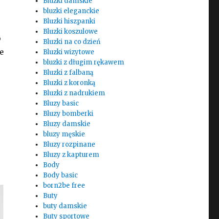
Bluzki damskie
bluzki eleganckie
Bluzki hiszpanki
Bluzki koszulowe
o
Bluzki na co dzień
e
Bluzki wizytowe
bluzki z długim rękawem
Bluzki z falbaną
Bluzki z koronką
Bluzki z nadrukiem
Bluzy basic
Bluzy bomberki
Bluzy damskie
bluzy męskie
Bluzy rozpinane
Bluzy z kapturem
Body
Body basic
born2be free
Buty
buty damskie
Buty sportowe