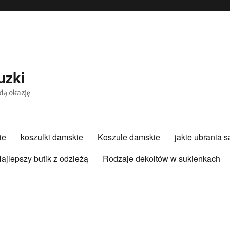
uzki
dą okazję
ie
koszulki damskie
Koszule damskie
jakie ubrania 
ajlepszy butik z odzieżą
Rodzaje dekoltów w sukienkach