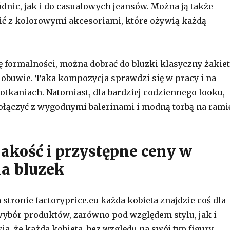
dnic, jak i do casualowych jeansów. Można ją także
ić z kolorowymi akcesoriami, które ożywią każdą
ę formalności, można dobrać do bluzki klasyczny żakiet
 obuwie. Taka kompozycja sprawdzi się w pracy i na
tkaniach. Natomiast, dla bardziej codziennego looku,
łączyć z wygodnymi balerinami i modną torbą na rami
jakość i przystępne ceny w
a bluzek
stronie factoryprice.eu każda kobieta znajdzie coś dla
 wybór produktów, zarówno pod względem stylu, jak i
a, że każda kobieta, bez względu na swój typ figury,