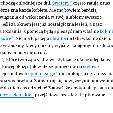
ychodzą chłodniejsze dni.
Swetery
często ratują z nas
dobrze zna każda kobieta. Nie ma bowiem bardziej
związania od wskoczenia w swój ulubiony
sweter
i
Jeśli za oknem jest już nostalgiczna jesień, a nasz
ią utożsamia, z pomocą będą spieszyć nam właśnie
bolon
eżowe
. Nie ma lepszego
ubrania
na taki właśnie dzień.
e wkładamy, kiedy chcemy wyjść ze znajomymi na luźn
mamy ochoty się stroić.
i
, które tworzą wyjątkowe stylizacje dla młodej damy
ątkowej okazji. Jak widzisz pomysłów na
stylowe
zację modnych
spodni cargo
nie brakuje, a ogranicza n
asna wyobraźnia. Zainspiruj się powyższymi pomysłam
ć do nich coś od siebie! Zauważ, że doskonale pasują do
teczki damskie
przejściowe oraz lekkie pikowane