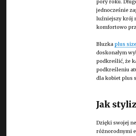
pory roku. Dług
jednocześnie z
luźniejszy krój 
komfortowo prze
Bluzka
plus siz
doskonałym wybo
podkreślić, że k
podkreśleniu at
dla kobiet plus s
Jak styl
Dzięki swojej ne
różnorodnymi e