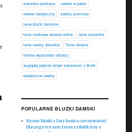
sukienka quiosque
sweter w paski
m
sweter świąteczny
swetry promocja
tanie bluzki damskie
tanie markowe ubrania online
tanie sukienkie
tanie swetry damskie
Tanie ubrania
r
totalna wyprzedaż odzieży
wyglądaj pięknie dzięki sukienkom z Butik
świąteczne swetry
m
POPULARNE BLUZKI DAMSKI
Słynne bluzki z Zary kontra rzeczywistość:
Dlaczego ten sam fason z eButik leży o