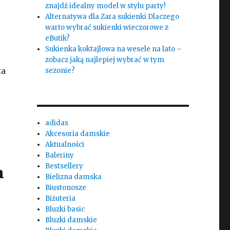
znajdź idealny model w stylu party!
Alternatywa dla Zara sukienki Dlaczego
warto wybrać sukienki wieczorowe z
eButik?
Sukienka koktajlowa na wesele na lato –
zobacz jaką najlepiej wybrać w tym
ta
sezonie?
j
adidas
Akcesoria damskie
Aktualności
Baleriny
Bestsellery
m
Bielizna damska
Biustonosze
Biżuteria
Bluzki basic
Bluzki damskie