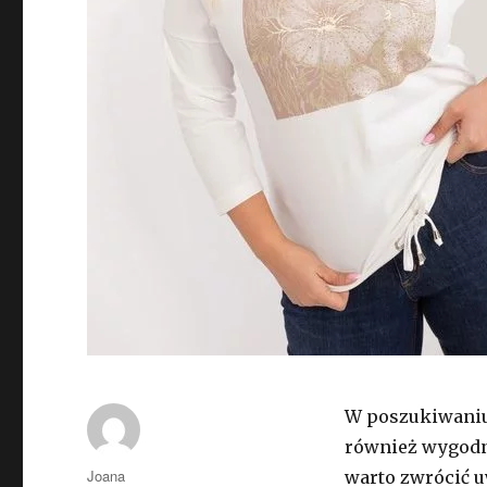
W poszukiwaniu i
również wygodna
Autor
Joana
warto zwrócić u