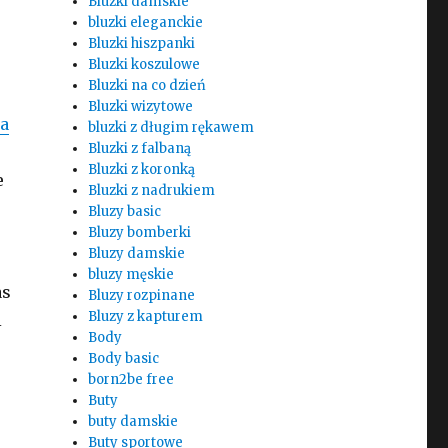
Bluzki damskie
bluzki eleganckie
Bluzki hiszpanki
Bluzki koszulowe
Bluzki na co dzień
Bluzki wizytowe
ia
bluzki z długim rękawem
Bluzki z falbaną
Bluzki z koronką
e
Bluzki z nadrukiem
Bluzy basic
Bluzy bomberki
Bluzy damskie
bluzy męskie
as
Bluzy rozpinane
Bluzy z kapturem
i
Body
Body basic
born2be free
Buty
buty damskie
Buty sportowe