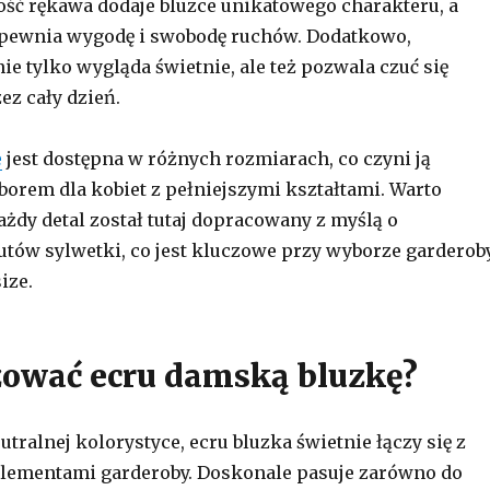
ość rękawa dodaje bluzce unikatowego charakteru, a
apewnia wygodę i swobodę ruchów. Dodatkowo,
nie tylko wygląda świetnie, ale też pozwala czuć się
z cały dzień.
e
jest dostępna w różnych rozmiarach, co czyni ją
rem dla kobiet z pełniejszymi kształtami. Warto
ażdy detal został tutaj dopracowany z myślą o
utów sylwetki, co jest kluczowe przy wyborze garderob
ize.
izować ecru damską bluzkę?
utralnej kolorystyce, ecru bluzka świetnie łączy się z
lementami garderoby. Doskonale pasuje zarówno do