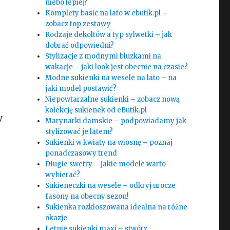
niebo lepiej?
Komplety basic na lato w ebutik.pl –
zobacz top zestawy
Rodzaje dekoltów a typ sylwetki – jak
dobrać odpowiedni?
Stylizacje z modnymi bluzkami na
wakacje – jaki look jest obecnie na czasie?
Modne sukienki na wesele na lato – na
jaki model postawić?
Niepowtarzalne sukienki – zobacz nową
kolekcję sukienek od eButik.pl
y
Marynarki damskie – podpowiadamy jak
stylizować je latem?
Sukienki w kwiaty na wiosnę – poznaj
ponadczasowy trend
Długie swetry – jakie modele warto
wybierać?
Sukieneczki na wesele – odkryj urocze
fasony na obecny sezon!
Sukienka rozkloszowana idealna na różne
okazje
Letnie sukienki maxi – stwórz