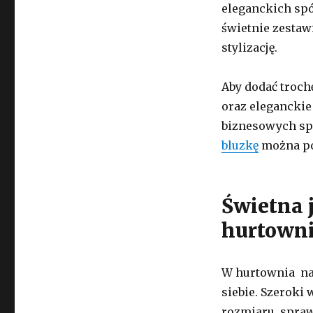
eleganckich spó
świetnie zestaw
stylizację.
Aby dodać troch
oraz eleganckie
biznesowych spo
bluzkę
można po
Świetna 
hurtowni
W hurtownia na 
siebie. Szeroki
rozmiaru, sprawi