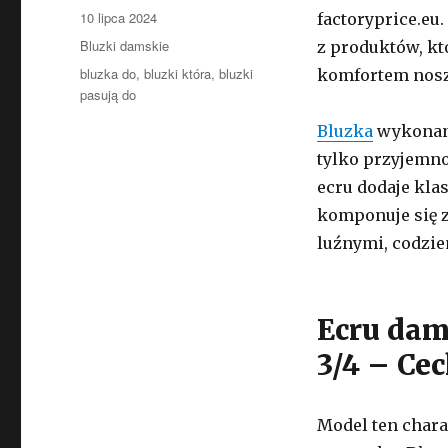
Opublikowano
10 lipca 2024
factoryprice.eu
Kategorie
Bluzki damskie
z produktów, kt
Tagi
bluzka do
,
bluzki która
,
bluzki
komfortem nosz
pasują do
Bluzka
wykonana
tylko przyjemno
ecru dodaje klas
komponuje się z
luźnymi, codzie
Ecru dam
3/4 – Ce
Model ten charak