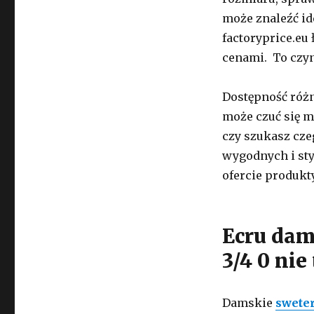
może znaleźć id
factoryprice.eu
cenami. To czyn
Dostępność różn
może czuć się m
czy szukasz cze
wygodnych i st
ofercie produkt
Ecru dam
3/4 0 nie
Damskie
swete