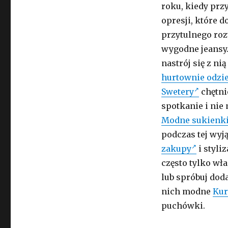
roku, kiedy prz
opresji, które 
przytulnego ro
wygodne jeansy. 
nastrój się z n
hurtownie odzi
Swetery
chętni
spotkanie i nie 
Modne sukienk
podczas tej wyj
zakupy
i styli
często tylko wł
lub spróbuj doda
nich modne
Kur
puchówki.