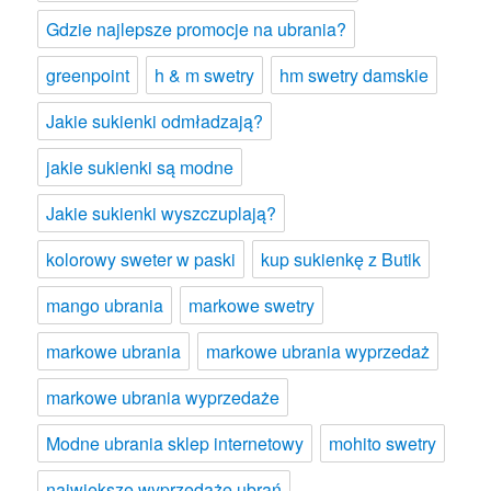
Gdzie najlepsze promocje na ubrania?
greenpoint
h & m swetry
hm swetry damskie
Jakie sukienki odmładzają?
jakie sukienki są modne
Jakie sukienki wyszczuplają?
kolorowy sweter w paski
kup sukienkę z Butik
mango ubrania
markowe swetry
markowe ubrania
markowe ubrania wyprzedaż
markowe ubrania wyprzedaże
Modne ubrania sklep internetowy
mohito swetry
największe wyprzedaże ubrań