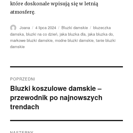
które doskonale wpisują się w letnią
atmosferę.
Autor
Opublikowano
Kategorie
Tagi
Joana
4 lipca 2024
Bluzki damskie
bluzeczka
damska
,
bluzki na co dzień
,
jaka bluzka dla
,
jaka bluzka do
,
markowe bluzki damskie
,
modne bluzki damskie
,
tanie bluzki
damskie
Nawigacja
POPRZEDNI
wpisu
Bluzki koszulowe damskie –
Poprzedni
przewodnik po najnowszych
wpis:
trendach
NASTĘPNY