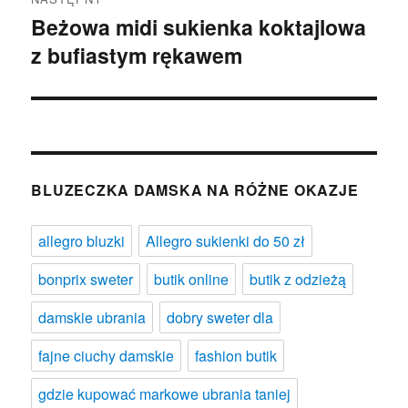
Beżowa midi sukienka koktajlowa
Następny
z bufiastym rękawem
wpis:
BLUZECZKA DAMSKA NA RÓŻNE OKAZJE
allegro bluzki
Allegro sukienki do 50 zł
bonprix sweter
butik online
butik z odzieżą
damskie ubrania
dobry sweter dla
fajne ciuchy damskie
fashion butik
gdzie kupować markowe ubrania taniej