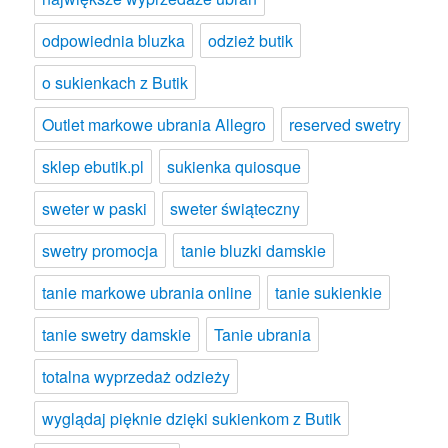
odpowiednia bluzka
odzież butik
o sukienkach z Butik
Outlet markowe ubrania Allegro
reserved swetry
sklep ebutik.pl
sukienka quiosque
sweter w paski
sweter świąteczny
swetry promocja
tanie bluzki damskie
tanie markowe ubrania online
tanie sukienkie
tanie swetry damskie
Tanie ubrania
totalna wyprzedaż odzieży
wyglądaj pięknie dzięki sukienkom z Butik