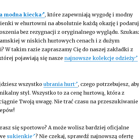
a modna kiecka
, które zapewniają wygodę i modny
kienki w ehurtowni na absolutnie każdą okazję i podaruj
oszenia bez rezygnacji z oryginalnego wyglądu. Szukas
damskiej w niskich hurtowych cenach i z dużym
 W takim razie zapraszamy Cię do naszej zakładki z
tórej pojawiają się nasze
najnowsze kolekcje odzieży
jdziesz wszystko
ubrania hurt
, czego potrzebujesz, ab
ikalny styl. Wszystko to za cenę hurtową, która z
iągnie Twoją uwagę. Nie trać czasu na przeszukiwanie
lepów!
rasz się sportowo? A może wolisz bardziej oficjalne
owe
sukienkie
? Nie czekaj, sprawdź najnowszą ofertę