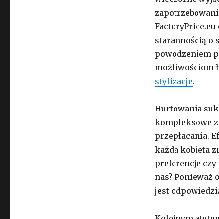
zapotrzebowanio
FactoryPrice.eu
starannością o 
powodzeniem po
możliwościom ł
stylizacje
.
Hurtowania suki
kompleksowe za
przepłacania. E
każda kobieta z
preferencje czy
nas? Ponieważ 
jest odpowiedzi
Kolejnym atutem