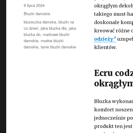
Opublikowano
9 lipca 2024
okrągłym dekolt
Kategorie
Bluzki damskie
takiego must-ha
Tagi
bluzeczka damska
,
bluzki na
doskonale kompo
co dzień
,
jaka bluzka dla
,
jaka
kreować różne 
bluzka do
,
markowe bluzki
odzieży
uzupeł
damskie
,
modne bluzki
damskie
,
tanie bluzki damskie
klientów.
Ecru cod
okrągły
Bluzka wykonana
komfort noszeni
jednocześnie po
produkt ten je