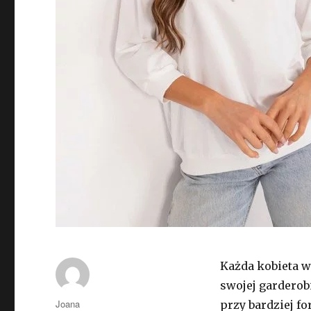
Każda kobieta w
swojej garderob
Autor
Joana
przy bardziej f