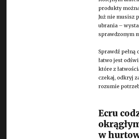
produkty można 
Już nie musisz 
ubrania – wysta
sprawdzonym m
Sprawdź pełną o
łatwo jest odśw
które z łatwości
czekaj, odkryj 
rozumie potrzeb
Ecru cod
okrągłym
w hurtow