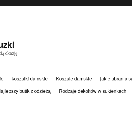
uzki
dą okazję
ie
koszulki damskie
Koszule damskie
jakie ubrania 
ajlepszy butik z odzieżą
Rodzaje dekoltów w sukienkach