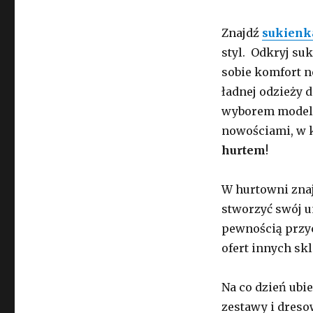
Znajdź
sukienk
styl. Odkryj su
sobie komfort n
ładnej odzieży 
wyborem modeli?
nowościami, w k
hurtem
!
W hurtowni zna
stworzyć swój un
pewnością przyc
ofert innych sk
Na co dzień ubie
zestawy i dres