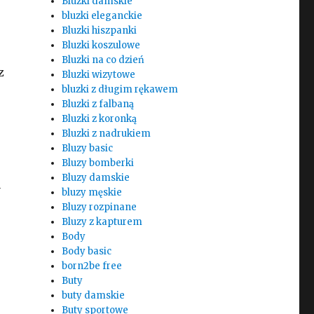
Bluzki damskie
bluzki eleganckie
Bluzki hiszpanki
Bluzki koszulowe
Bluzki na co dzień
z
Bluzki wizytowe
bluzki z długim rękawem
Bluzki z falbaną
Bluzki z koronką
Bluzki z nadrukiem
Bluzy basic
Bluzy bomberki
Bluzy damskie
y
bluzy męskie
Bluzy rozpinane
Bluzy z kapturem
Body
Body basic
born2be free
Buty
buty damskie
Buty sportowe