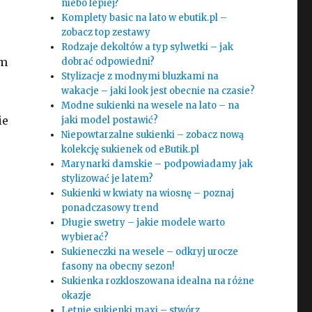
niebo lepiej?
Komplety basic na lato w ebutik.pl –
zobacz top zestawy
Rodzaje dekoltów a typ sylwetki – jak
ym
dobrać odpowiedni?
Stylizacje z modnymi bluzkami na
wakacje – jaki look jest obecnie na czasie?
Modne sukienki na wesele na lato – na
ie
jaki model postawić?
Niepowtarzalne sukienki – zobacz nową
kolekcję sukienek od eButik.pl
Marynarki damskie – podpowiadamy jak
stylizować je latem?
Sukienki w kwiaty na wiosnę – poznaj
ponadczasowy trend
Długie swetry – jakie modele warto
wybierać?
Sukieneczki na wesele – odkryj urocze
fasony na obecny sezon!
Sukienka rozkloszowana idealna na różne
okazje
Letnie sukienki maxi – stwórz