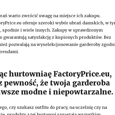
rań warto zwrócić uwagę na miejsce ich zakupu.
ryPrice.eu oferuje szeroki wybór ubrań damskich, w t
ki, spodnie i wiele innych. Zakupy w sprawdzonym
ko gwarantują satysfakcję z kupionych produktów. Bez
nież pozwalają na wyselekcjonowanie garderoby zgodn
trendami.
ąc hurtowniaę FactoryPrice.eu,
z pewność, że twoja garderoba
awsze modne i niepowtarzalne.
ego, czy szukasz outfitu do pracy, na uczelnię czy na
ie, produkty z tej hurtowni sprostają wszystkim