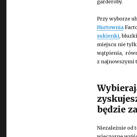
garderoby.
Przy wyborze ub
Hurtownia
Facto
sukienki
, bluz
miejscu nie tyl
wątpienia, rów
z najnowszymi 
Wybieraj
zyskujes
będzie z
Niezależnie od t
wieczorne wyjśc