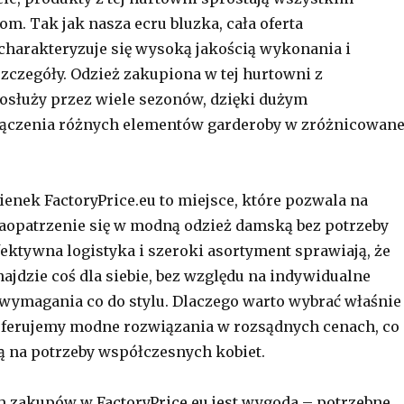
m. Tak jak nasza ecru bluzka, cała oferta
 charakteryzuje się wysoką jakością wykonania i
szczegóły. Odzież zakupiona w tej hurtowni z
służy przez wiele sezonów, dzięki dużym
ączenia różnych elementów garderoby w zróżnicowan
enek FactoryPrice.eu to miejsce, które pozwala na
opatrzenie się w modną odzież damską bez potrzeby
fektywna logistyka i szeroki asortyment sprawiają, że
najdzie coś dla siebie, bez względu na indywidualne
 wymagania co do stylu. Dlaczego warto wybrać właśnie
oferujemy modne rozwiązania w rozsądnych cenach, co
ą na potrzeby współczesnych kobiet.
 zakupów w FactoryPrice.eu jest wygoda – potrzebne