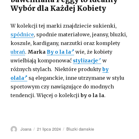
Wybór dla Każdej Kobiety
W kolekcji tej marki znajdziecie sukienki,
spódnice
, spodnie materiałowe, jeansy, bluzki,
koszule, kardigany, narzutki oraz komplety
ubrań
.
Marka
By o la la
wie, że kobiety
uwielbiają komponować
stylizacje
w
różnych stylach. Niektóre produkty
by
olala
są eleganckie, inne utrzymane w stylu
sportowym czy nawiązujące do modnych
tendencji. Więcej o kolekcji
by o la la
.
Autor
Opublikowano
Kategorie
Joana
21 lipca 2024
Bluzki damskie