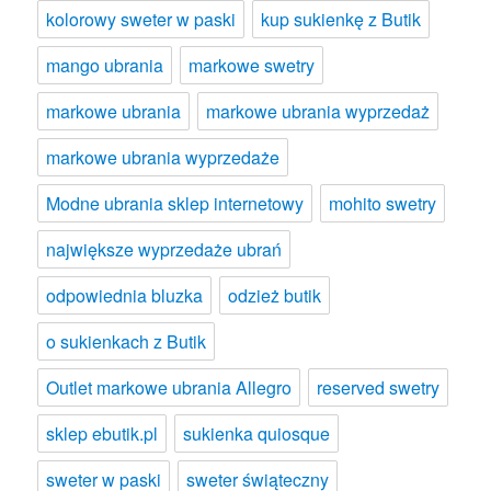
kolorowy sweter w paski
kup sukienkę z Butik
mango ubrania
markowe swetry
markowe ubrania
markowe ubrania wyprzedaż
markowe ubrania wyprzedaże
Modne ubrania sklep internetowy
mohito swetry
największe wyprzedaże ubrań
odpowiednia bluzka
odzież butik
o sukienkach z Butik
Outlet markowe ubrania Allegro
reserved swetry
sklep ebutik.pl
sukienka quiosque
sweter w paski
sweter świąteczny