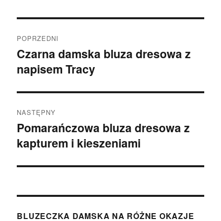
Nawigacja
POPRZEDNI
wpisu
Czarna damska bluza dresowa z
Poprzedni
napisem Tracy
wpis:
NASTĘPNY
Pomarańczowa bluza dresowa z
Następny
kapturem i kieszeniami
wpis:
BLUZECZKA DAMSKA NA RÓŻNE OKAZJE