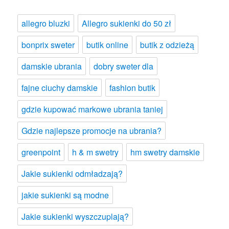
allegro bluzki
Allegro sukienki do 50 zł
bonprix sweter
butik online
butik z odzieżą
damskie ubrania
dobry sweter dla
fajne ciuchy damskie
fashion butik
gdzie kupować markowe ubrania taniej
Gdzie najlepsze promocje na ubrania?
greenpoint
h & m swetry
hm swetry damskie
Jakie sukienki odmładzają?
jakie sukienki są modne
Jakie sukienki wyszczuplają?