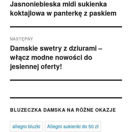
wpisu
Jasnoniebieska midi sukienka
Poprzedni
koktajlowa w panterkę z paskiem
wpis:
NASTĘPNY
Damskie swetry z dziurami –
Następny
włącz modne nowości do
wpis:
jesiennej oferty!
BLUZECZKA DAMSKA NA RÓŻNE OKAZJE
allegro bluzki
Allegro sukienki do 50 zł