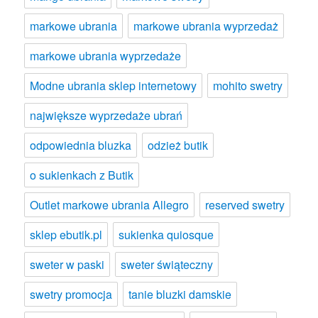
markowe ubrania
markowe ubrania wyprzedaż
markowe ubrania wyprzedaże
Modne ubrania sklep internetowy
mohito swetry
największe wyprzedaże ubrań
odpowiednia bluzka
odzież butik
o sukienkach z Butik
Outlet markowe ubrania Allegro
reserved swetry
sklep ebutik.pl
sukienka quiosque
sweter w paski
sweter świąteczny
swetry promocja
tanie bluzki damskie