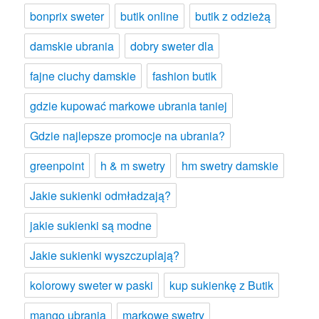
bonprix sweter
butik online
butik z odzieżą
damskie ubrania
dobry sweter dla
fajne ciuchy damskie
fashion butik
gdzie kupować markowe ubrania taniej
Gdzie najlepsze promocje na ubrania?
greenpoint
h & m swetry
hm swetry damskie
Jakie sukienki odmładzają?
jakie sukienki są modne
Jakie sukienki wyszczuplają?
kolorowy sweter w paski
kup sukienkę z Butik
mango ubrania
markowe swetry