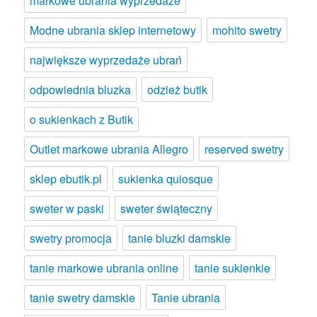
markowe ubrania wyprzedaże
Modne ubrania sklep internetowy
mohito swetry
największe wyprzedaże ubrań
odpowiednia bluzka
odzież butik
o sukienkach z Butik
Outlet markowe ubrania Allegro
reserved swetry
sklep ebutik.pl
sukienka quiosque
sweter w paski
sweter świąteczny
swetry promocja
tanie bluzki damskie
tanie markowe ubrania online
tanie sukienkie
tanie swetry damskie
Tanie ubrania