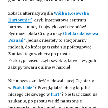
Zobacz alternatywę dla
Wólka Kosowska
Hurtownie
czyli internetowe centrum
hurtowej mody i największych trendów!
Być może obiła Ci się o uszy
Giełda odzieżowa
Poznań
, jednak niestety to stacjonarny
moloch, do którego trzeba się pofatygować.
Zamiast tego wybierz po prostu
Factoryprice.eu, czyli szybkie, łatwe i wygodne
zakupy towaru online w hurcie!
Nie możesz znaleźć zadowalającej Cię oferty
w
Ptak Łódź
? Przeglądałaś ofertę kupiłeś
niczego ciekawego w
hurt
? Nie trać czasu na
szukanie, po prostu wejdź na stronę
e
hurtownia
i odkryj mnóstwo modnych ubrań