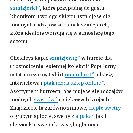
szmizjerki
, które przypadną do gustu
klientkom Twojego sklepu. Istnieje wiele
modnych rodzajów sukienek szmizjerek,
które idealnie wpisują się w atmosferę tego
sezonu.
Chciałbyś kupić
szmizjerkę
w hurcie
dla
urozmaicenia jesiennej kolekcji? Popularny
ostatnio czarny t shirt
moon hurt
odzieży
internetowa i
ptak moda sklep online
.
Asortyment hurtowni obejmuje wiele rodzajów
modnych
swetrów
o ciekawych krojach.
Znajdziecie tu zarówno zimowe,
ciepłe swetry
o grubym splocie, swetry z
alpaka
jak i
eleganckie sweterki w stylu glamour.