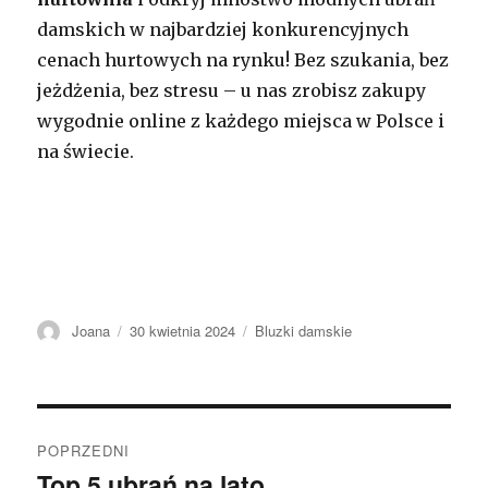
damskich w najbardziej konkurencyjnych
cenach hurtowych na rynku! Bez szukania, bez
jeżdżenia, bez stresu – u nas zrobisz zakupy
wygodnie online z każdego miejsca w Polsce i
na świecie.
Autor
Opublikowano
Kategorie
Joana
30 kwietnia 2024
Bluzki damskie
Nawigacja
POPRZEDNI
wpisu
Top 5 ubrań na lato
Poprzedni