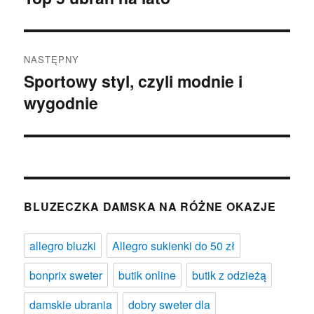
wpis:
NASTĘPNY
Sportowy styl, czyli modnie i
Następny
wygodnie
wpis:
BLUZECZKA DAMSKA NA RÓŻNE OKAZJE
allegro bluzki
Allegro sukienki do 50 zł
bonprix sweter
butik online
butik z odzieżą
damskie ubrania
dobry sweter dla