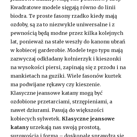
Kwadratowe modele sięgają równo do linii
biodra. Te proste fasony rzadko kiedy mają
ozdoby, są za to niezwykle uniwersalne i z
pewnością będą modne przez kilka kolejnych
lat, ponieważ na stałe weszły do kanonu ubrań
w kobiecej garderobie. Modele tego typu mają
zazwyczaj odkładany kołnierzyk i kieszonki
na wysokości piersi, zapinają się z przodu i na
mankietach na guziki. Wiele fasonów kurtek
ma podwijane rękawy czy kieszenie.
Klasyczne jeansowe katany mogą być
ozdobione przetarciami, strzępieniami, a
nawet dziurami. Pasują do większości
kobiecych sylwetek.
Klasyczne jeansowe
katany
urzekają nas swoją prostotą,
surowością i formą – doskonale sprawdzą się