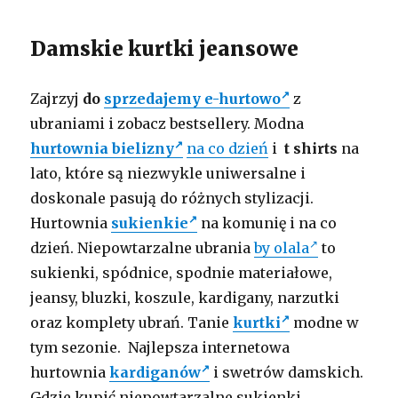
Damskie kurtki jeansowe
Zajrzyj
do
sprzedajemy e-hurtowo
z
ubraniami i zobacz bestsellery. Modna
hurtownia bielizny
na co dzień
i
t shirts
na
lato, które są niezwykle uniwersalne i
doskonale pasują do różnych stylizacji.
Hurtownia
sukienkie
na komunię i na co
dzień. Niepowtarzalne ubrania
by olala
to
sukienki, spódnice, spodnie materiałowe,
jeansy, bluzki, koszule, kardigany, narzutki
oraz komplety ubrań. Tanie
kurtki
modne w
tym sezonie. Najlepsza internetowa
hurtownia
kardiganów
i swetrów damskich.
Gdzie kupić niepowtarzalne sukienki