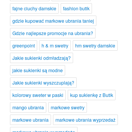
fajne ciuchy damskie
fashion butik
gdzie kupować markowe ubrania taniej
Gdzie najlepsze promocje na ubrania?
greenpoint
h & m swetry
hm swetry damskie
Jakie sukienki odmładzają?
jakie sukienki są modne
Jakie sukienki wyszczuplają?
kolorowy sweter w paski
kup sukienkę z Butik
mango ubrania
markowe swetry
markowe ubrania
markowe ubrania wyprzedaż