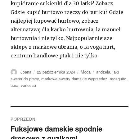
kupić tanie sukienki dla 30 latki? Zobacz
Gdzie kupić hurtowo rzeczy do butiku? Gdzie
najlepiej kupować hurtowo, zobacz
alternatywę dla karko hurtownia, la manuel
hurtownia i nie tylko. Najpopularniejsze
sklepy z markowe ubrania, o la voga hurt,
centrum handlowe ptak i nie tylko.
Autor
Opublikowano
Kategorie
Tagi
Joana
22 października 2024
Moda
andżela
,
jaki
sweter do pracy
,
markowe swetry damskie wyprzedaż
,
mosquito
,
ubra
,
varlesca
Nawigacja
POPRZEDNI
wpisu
Fuksjowe damskie spodnie
Poprzedni
dresowe z guzikami
wpis: