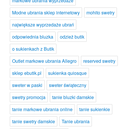
markowe ubrania wyprzedaże
Modne ubrania sklep internetowy
mohito swetry
największe wyprzedaże ubrań
odpowiednia bluzka
odzież butik
o sukienkach z Butik
Outlet markowe ubrania Allegro
reserved swetry
sklep ebutik.pl
sukienka quiosque
sweter w paski
sweter świąteczny
swetry promocja
tanie bluzki damskie
tanie markowe ubrania online
tanie sukienkie
tanie swetry damskie
Tanie ubrania