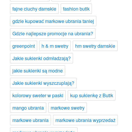
fajne ciuchy damskie
fashion butik
gdzie kupować markowe ubrania taniej
Gdzie najlepsze promocje na ubrania?
greenpoint
h & m swetry
hm swetry damskie
Jakie sukienki odmładzają?
jakie sukienki są modne
Jakie sukienki wyszczuplają?
kolorowy sweter w paski
kup sukienkę z Butik
mango ubrania
markowe swetry
markowe ubrania
markowe ubrania wyprzedaż