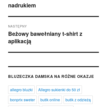
nadrukiem
wpis:
NASTĘPNY
Beżowy bawełniany t-shirt z
Następny
aplikacją
wpis:
BLUZECZKA DAMSKA NA RÓŻNE OKAZJE
allegro bluzki
Allegro sukienki do 50 zł
bonprix sweter
butik online
butik z odzieżą