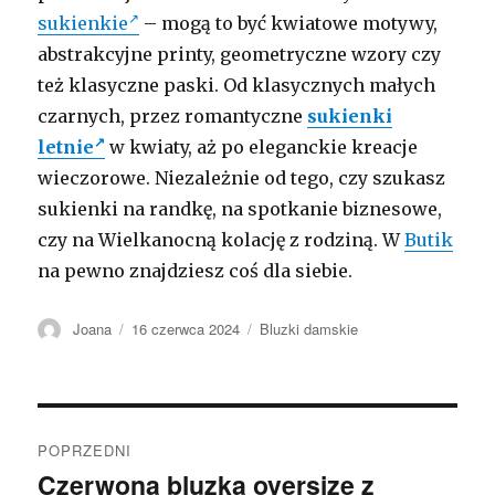
sukienkie
– mogą to być kwiatowe motywy,
abstrakcyjne printy, geometryczne wzory czy
też klasyczne paski. Od klasycznych małych
czarnych, przez romantyczne
sukienki
letnie
w kwiaty, aż po eleganckie kreacje
wieczorowe. Niezależnie od tego, czy szukasz
sukienki na randkę, na spotkanie biznesowe,
czy na Wielkanocną kolację z rodziną. W
Butik
na pewno znajdziesz coś dla siebie.
Autor
Opublikowano
Kategorie
Joana
16 czerwca 2024
Bluzki damskie
Nawigacja
POPRZEDNI
wpisu
Czerwona bluzka oversize z
Poprzedni