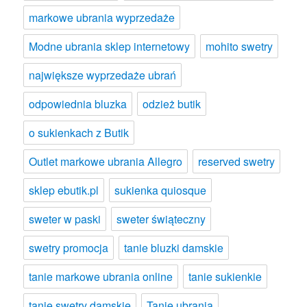
markowe ubrania wyprzedaże
Modne ubrania sklep internetowy
mohito swetry
największe wyprzedaże ubrań
odpowiednia bluzka
odzież butik
o sukienkach z Butik
Outlet markowe ubrania Allegro
reserved swetry
sklep ebutik.pl
sukienka quiosque
sweter w paski
sweter świąteczny
swetry promocja
tanie bluzki damskie
tanie markowe ubrania online
tanie sukienkie
tanie swetry damskie
Tanie ubrania