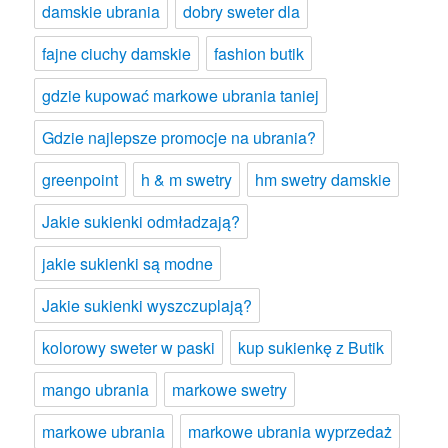
damskie ubrania
dobry sweter dla
fajne ciuchy damskie
fashion butik
gdzie kupować markowe ubrania taniej
Gdzie najlepsze promocje na ubrania?
greenpoint
h & m swetry
hm swetry damskie
Jakie sukienki odmładzają?
jakie sukienki są modne
Jakie sukienki wyszczuplają?
kolorowy sweter w paski
kup sukienkę z Butik
mango ubrania
markowe swetry
markowe ubrania
markowe ubrania wyprzedaż