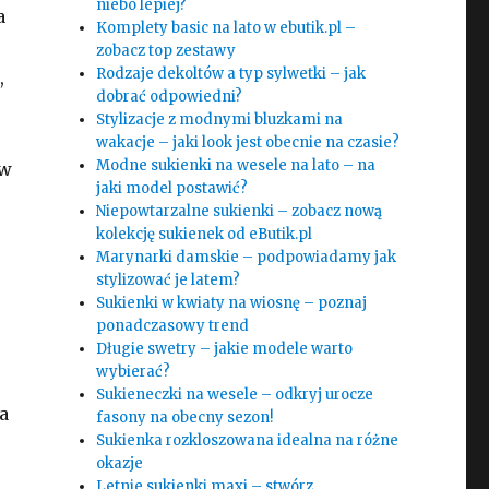
niebo lepiej?
a
Komplety basic na lato w ebutik.pl –
zobacz top zestawy
Rodzaje dekoltów a typ sylwetki – jak
,
dobrać odpowiedni?
Stylizacje z modnymi bluzkami na
wakacje – jaki look jest obecnie na czasie?
Modne sukienki na wesele na lato – na
 w
jaki model postawić?
Niepowtarzalne sukienki – zobacz nową
kolekcję sukienek od eButik.pl
Marynarki damskie – podpowiadamy jak
stylizować je latem?
Sukienki w kwiaty na wiosnę – poznaj
ponadczasowy trend
Długie swetry – jakie modele warto
wybierać?
Sukieneczki na wesele – odkryj urocze
a
fasony na obecny sezon!
Sukienka rozkloszowana idealna na różne
okazje
Letnie sukienki maxi – stwórz