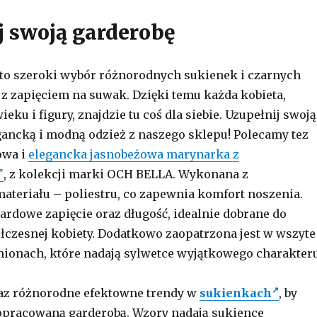
j swoją garderobę
l to szeroki wybór różnorodnych sukienek i czarnych
 z zapięciem na suwak. Dzięki temu każda kobieta,
ieku i figury, znajdzie tu coś dla siebie. Uzupełnij swoją
gancką i modną odzież z naszego sklepu! Polecamy tez
owa i
elegancka jasnobeżowa marynarka z
, z kolekcji marki OCH BELLA. Wykonana z
teriału – poliestru, co zapewnia komfort noszenia.
dardowe zapięcie oraz długość, idealnie dobrane do
zesnej kobiety. Dodatkowo zaopatrzona jest w wszyte
ionach, które nadają sylwetce wyjątkowego charakteru
eraz różnorodne efektowne trendy w
sukienkach
, by
opracowaną garderobą. Wzory nadają sukience