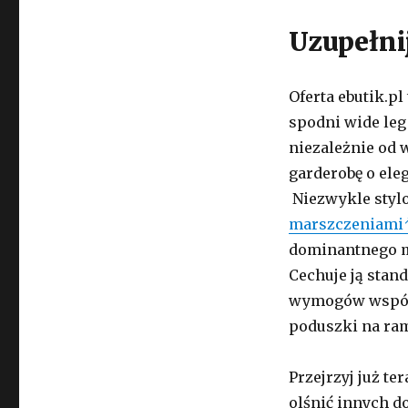
Uzupełni
Oferta ebutik.p
spodni wide leg
niezależnie od w
garderobę o ele
Niezwykle styl
marszczeniami
dominantnego ma
Cechuje ją stan
wymogów współc
poduszki na ram
Przejrzyj już t
olśnić innych d