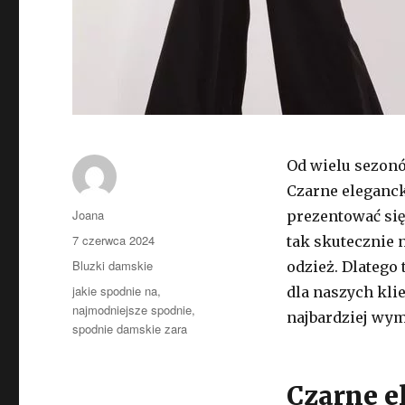
Od wielu sezo
Czarne eleganck
Autor
Joana
prezentować się
Opublikowano
7 czerwca 2024
tak skutecznie 
Kategorie
Bluzki damskie
odzież. Dlatego 
Tagi
jakie spodnie na
,
dla naszych kli
najmodniejsze spodnie
,
najbardziej wym
spodnie damskie zara
Czarne e