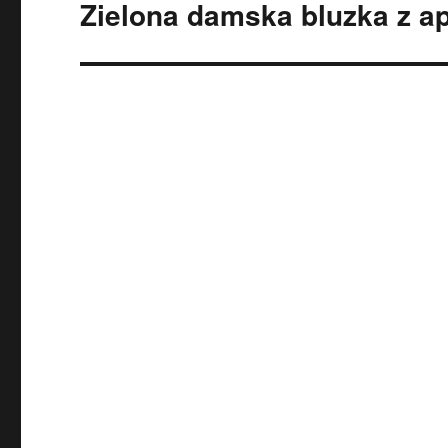
Zielona damska bluzka z ap
Następny
wpis: