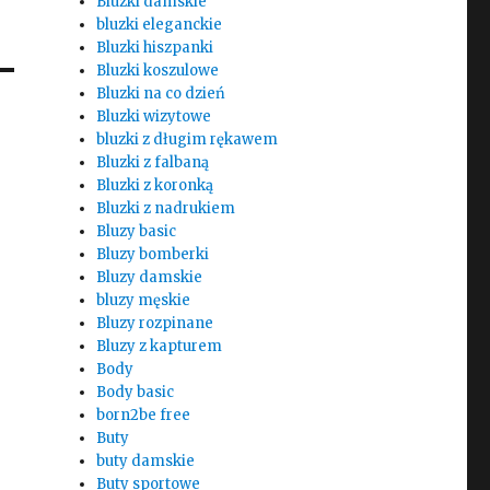
Bluzki damskie
bluzki eleganckie
Bluzki hiszpanki
Bluzki koszulowe
Bluzki na co dzień
Bluzki wizytowe
bluzki z długim rękawem
Bluzki z falbaną
Bluzki z koronką
Bluzki z nadrukiem
Bluzy basic
Bluzy bomberki
Bluzy damskie
bluzy męskie
Bluzy rozpinane
Bluzy z kapturem
Body
Body basic
born2be free
Buty
buty damskie
Buty sportowe