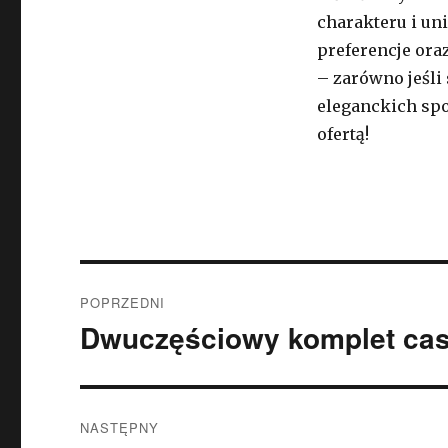
charakteru i un
preferencje ora
– zarówno jeśli
eleganckich spo
ofertą!
Nawigacja
POPRZEDNI
wpisu
Dwuczęściowy komplet casu
Poprzedni
wpis:
NASTĘPNY