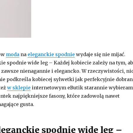
nów
moda
na
eleganckie spodnie
wydaje się nie mijać.
ie spodnie wide leg – Każdej kobiecie zależy na tym, a
 zawsze nienagannie i elegancko. W rzeczywistości, ni
nie podkreśla kobiecej sylwetki jak perfekcyjnie dobran
też
w sklepie
internetowym eButik starannie wybieram
entek najpiękniejsze fasony, które zadowolą nawet
agające gusta.
leganckie spodnie wide leg –