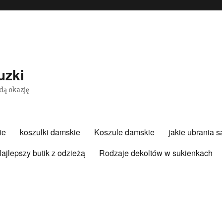
uzki
dą okazję
ie
koszulki damskie
Koszule damskie
jakie ubrania 
ajlepszy butik z odzieżą
Rodzaje dekoltów w sukienkach