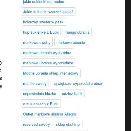
jakie sukienki są modne
Jakie sukienki wyszczuplają?
kolorowy sweter w paski
kup sukienkę z Butik
mango ubrania
markowe swetry
markowe ubrania
markowe ubrania wyprzedaż
by
markowe ubrania wyprzedaże
c
Modne ubrania sklep internetowy
a
mohito swetry
największe wyprzedaże ubrań
y
odpowiednia bluzka
odzież butik
o sukienkach z Butik
Outlet markowe ubrania Allegro
reserved swetry
sklep ebutik.pl