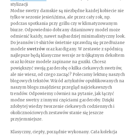
stylizacji
Modne swetry damskie są niezbędne każdej kobiecie nie
tylko w sezonie jesień/zima, ale przez cały rok, np.
podczas spotkania przy grillu czy w klimatyzowanym
biurze. Odpowiednio dobrany dzianinowy model może
odmienić każdy, nawet najbardziej minimalistyczny look.
Do jeansów i t-shirtów świetnie sprawdzą się przedłużane
modele
swetrów
oraz kardigany. W zestawie z spódnicą
najlepsze będą klasyczne wersje ze trójkątnym dekoltem
oraz krótsze modele zapinane na guziki. Chcesz
powiększyć swoją garderobę o kilka ciekawych swetrów,
ale nie wiesz, od czego zacząć? Polecamy lekturę naszych
blogowych tekstów. Wśród artykułów opublikowanych na
naszym blogu znajdziesz przegląd najciekawszych
trendów. Odpowiemy również na pytanie, jak łączyć
modne swetry z innymi częściami garderoby. Dzięki
zdobytej wiedzy tworzenie ciekawych codziennych i
okolicznościowych zestawów stanie się jeszcze
przyjemniejsze.
Klasyczny, ciepły, porządnie wykonany. Cała kolekcja