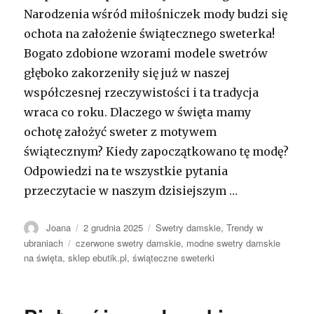
Narodzenia wśród miłośniczek mody budzi się
ochota na założenie świątecznego sweterka!
Bogato zdobione wzorami modele swetrów
głęboko zakorzeniły się już w naszej
współczesnej rzeczywistości i ta tradycja
wraca co roku. Dlaczego w święta mamy
ochotę założyć sweter z motywem
świątecznym? Kiedy zapoczątkowano tę modę?
Odpowiedzi na te wszystkie pytania
przeczytacie w naszym dzisiejszym …
Autor
Opublikowano
Kategorie
Joana
2 grudnia 2025
Swetry damskie
,
Trendy w
Tagi
ubraniach
czerwone swetry damskie
,
modne swetry damskie
na święta
,
sklep ebutik.pl
,
świąteczne sweterki