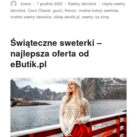
Autor
Opublikowano
Kategorie
Tagi
Joana
7 grudnia 2025
Swetry damskie
ciepłe swetry
damskie
,
Coco Chanel
,
gucci
,
Kenzo
,
modne kolory swetrów
,
modne swetry damskie
,
sklep ebutik.pl
,
swetry na zimę
Świąteczne sweterki –
najlepsza oferta od
eButik.pl