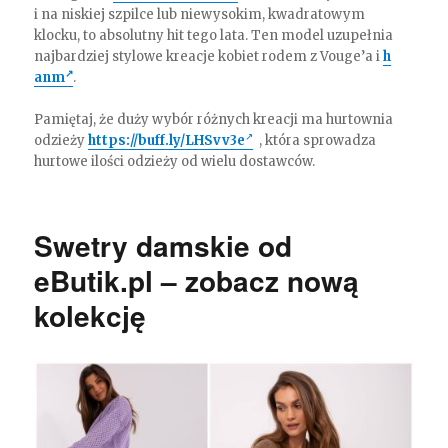
i na niskiej szpilce lub niewysokim, kwadratowym
klocku, to absolutny hit tego lata. Ten model uzupełnia
najbardziej stylowe kreacje kobiet rodem z Vouge’a i
h
anm
.
Pamiętaj, że duży wybór różnych kreacji ma hurtownia
odzieży
https://buff.ly/LHSvv3e
, która sprowadza
hurtowe ilości odzieży od wielu dostawców.
Swetry damskie od
eButik.pl – zobacz nową
kolekcję