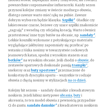
zaobserwować największe sławy Hollywood, ale również
powszechnie rozpoznawalne influencerki. Każdy sezon
przynosi kolejne zmiany w świecie modnego obuwia,
dlatego zawsze warto mieć rękę na pulsie. Zawsze
dobrym wyborem będzie klasyka.
Szpilki
Gładkie czy
lakierowane czarne, beżowe czy szare szpilki znakomicie
„zagrają” z weselną czy oficjalną kreacją. Warto również
przetestować inne typy butów na obcasie, np.
sandały
.
Lekkie koszulki wykonane z połyskującego materiału
wyglądające jakbyśmy zapomniały się przebrać po
wstaniu z łóżka nosimy w towarzystwie rockowych
jeansowych katan, spodni z wysokim stanem oraz
botków
na wysokim obcasie. Jeśli chodzi o
obuwie
, do
zestawów sportowych doskonale pasują
trampki
,
snekersy oraz
buty sportowe
przeznaczone do
konkretnych dyscyplin sportu – wszystkie te rodzaje
obuwia z chęcią nosimy w stylizacjach
na co dzień
.
Kolejny hit sezonu – sandały damskie z kwadratowym
noskiem. Jeżeli lubisz nietypowe
ubrania
,
buty
i
akcesoria, to ten model obuwia z pewnością przypadnie
Ci do gustu.
sandału damskie
z kwadratowym noskiem