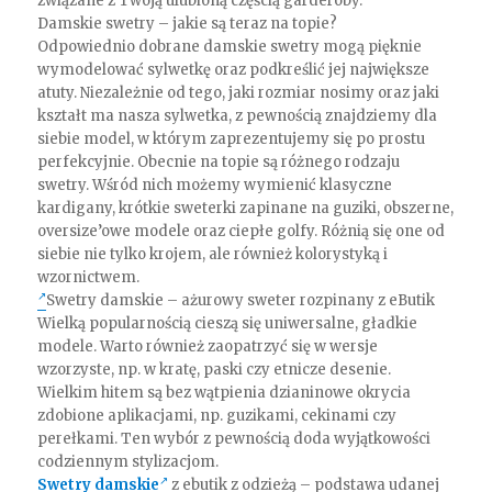
związane z Twoją ulubioną częścią garderoby.
Damskie swetry – jakie są teraz na topie?
Odpowiednio dobrane damskie swetry mogą pięknie
wymodelować sylwetkę oraz podkreślić jej największe
atuty. Niezależnie od tego, jaki rozmiar nosimy oraz jaki
kształt ma nasza sylwetka, z pewnością znajdziemy dla
siebie model, w którym zaprezentujemy się po prostu
perfekcyjnie. Obecnie na topie są różnego rodzaju
swetry. Wśród nich możemy wymienić klasyczne
kardigany, krótkie sweterki zapinane na guziki, obszerne,
oversize’owe modele oraz ciepłe golfy. Różnią się one od
siebie nie tylko krojem, ale również kolorystyką i
wzornictwem.
Swetry damskie – ażurowy sweter rozpinany z eButik
Wielką popularnością cieszą się uniwersalne, gładkie
modele. Warto również zaopatrzyć się w wersje
wzorzyste, np. w kratę, paski czy etnicze desenie.
Wielkim hitem są bez wątpienia dzianinowe okrycia
zdobione aplikacjami, np. guzikami, cekinami czy
perełkami. Ten wybór z pewnością doda wyjątkowości
codziennym stylizacjom.
Swetry damskie
z ebutik z odzieżą – podstawa udanej