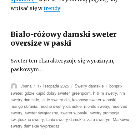
wpisać się w
trendy
!
Biało-różowy damski sweter
oversize w paski
Sweter ten charakteryzuje się wyraźnym,
paskowym …
Autor
Opublikowano
Kategorie
Tagi
Joana
17 listopada 2025
Swetry damskie
bonprix
sweter
,
gdzie kupić dobry sweter
,
greenpoint
,
h & m swetry
,
hm
swetry damskie
,
jakie swetry dla
,
kolorowy sweter w paski
,
mango ubrania
,
modne swetry damskie
,
mohito swetry
,
reserved
swetry
,
sweter świąteczny
,
sweter w paski
,
swetry promocja
,
świąteczne swetry
,
tanie swetry damskie
,
zara swetrym Markowe
swetry damskie wyprzedaż