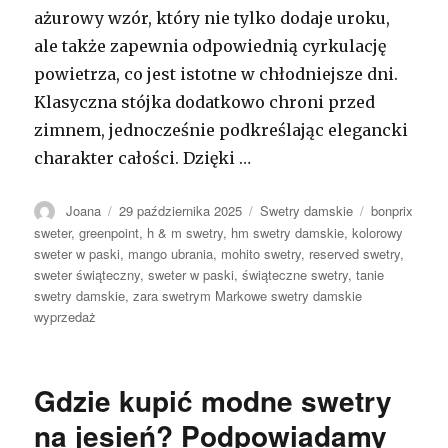
ażurowy wzór, który nie tylko dodaje uroku,
ale także zapewnia odpowiednią cyrkulację
powietrza, co jest istotne w chłodniejsze dni.
Klasyczna stójka dodatkowo chroni przed
zimnem, jednocześnie podkreślając elegancki
charakter całości. Dzięki …
Autor
Opublikowano
Kategorie
Tagi
Joana
29 października 2025
Swetry damskie
bonprix
sweter
,
greenpoint
,
h & m swetry
,
hm swetry damskie
,
kolorowy
sweter w paski
,
mango ubrania
,
mohito swetry
,
reserved swetry
,
sweter świąteczny
,
sweter w paski
,
świąteczne swetry
,
tanie
swetry damskie
,
zara swetrym Markowe swetry damskie
wyprzedaż
Gdzie kupić modne swetry
na jesień? Podpowiadamy