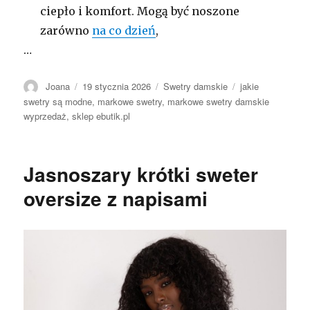
ciepło i komfort. Mogą być noszone
zarówno
na co dzień
,
…
Autor
Opublikowano
Kategorie
Tagi
Joana
19 stycznia 2026
Swetry damskie
jakie
swetry są modne
,
markowe swetry
,
markowe swetry damskie
wyprzedaż
,
sklep ebutik.pl
Jasnoszary krótki sweter
oversize z napisami