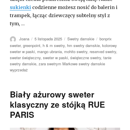
sukienki
codzienne możesz nosić do balerin i
trampek, łącząc dziewczęcy subtelny styl z
tym, …
Autor
Opublikowano
Kategorie
Tagi
Joana
5 listopada 2025
Swetry damskie
bonprix
sweter
,
greenpoint
,
h & m swetry
,
hm swetry damskie
,
kolorowy
sweter w paski
,
mango ubrania
,
mohito swetry
,
reserved swetry
,
sweter świąteczny
,
sweter w paski
,
świąteczne swetry
,
tanie
swetry damskie
,
zara swetrym Markowe swetry damskie
wyprzedaż
Biały ażurowy sweter
klasyczny ze stójką RUE
PARIS