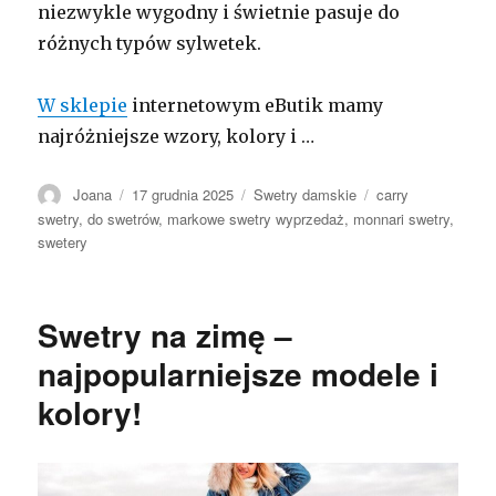
niezwykle wygodny i świetnie pasuje do
różnych typów sylwetek.
W sklepie
internetowym eButik mamy
najróżniejsze wzory, kolory i …
Autor
Opublikowano
Kategorie
Tagi
Joana
17 grudnia 2025
Swetry damskie
carry
swetry
,
do swetrów
,
markowe swetry wyprzedaż
,
monnari swetry
,
swetery
Swetry na zimę –
najpopularniejsze modele i
kolory!