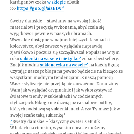
kardiganów czeka
w sklepie
eButik
>>>
https://goo.gl/aiaBD9
Swetry damskie – stawiamy na wysoką jakość
materiałów i precyzję wykonania, abyś czuła się
wyjątkowo i pewnie w naszych ubraniach.
Wszystkie dostępne w najmodniejszych fasonach i
kolorystyce, abyś zawsze wyglądała naprawdę
zjawiskowo i poczuła się szczęśliwsza! Popularne w tym
roku
sukienki na wesele i nie tylko
zobacz bestsellery.
Znajdź modna
sukieneczka na wesele
na każdą figurę.
Czytając naszego bloga na pewno będziecie na bieżąco ze
wszystkimi modnymi tendencjami. Z naszą pomocą
Wasze stylizacje nie przejdą niezauważone. Doradzimy
Wam jak wyglądać oryginalnie i jak wykorzystywać
światowe trendy w sukienkach i w codziennych
stylizacjach. Nikogo nie dziwią już casualowe outfity,
których podstawą są
sukienki
maxi. A czy Ty masz już w
swojej szafie taką sukienkę?
Swetry damskie – klasyczny sweter z eButik
W butach na cienkim, wysokim obcasie możemy