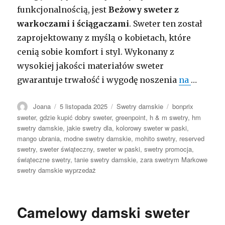
funkcjonalnością, jest
Beżowy sweter z
warkoczami i ściągaczami
. Sweter ten został
zaprojektowany z myślą o kobietach, które
cenią sobie komfort i styl. Wykonany z
wysokiej jakości materiałów sweter
gwarantuje trwałość i wygodę noszenia
na
…
Autor
Opublikowano
Kategorie
Tagi
Joana
5 listopada 2025
Swetry damskie
bonprix
sweter
,
gdzie kupić dobry sweter
,
greenpoint
,
h & m swetry
,
hm
swetry damskie
,
jakie swetry dla
,
kolorowy sweter w paski
,
mango ubrania
,
modne swetry damskie
,
mohito swetry
,
reserved
swetry
,
sweter świąteczny
,
sweter w paski
,
swetry promocja
,
świąteczne swetry
,
tanie swetry damskie
,
zara swetrym Markowe
swetry damskie wyprzedaż
Camelowy damski sweter