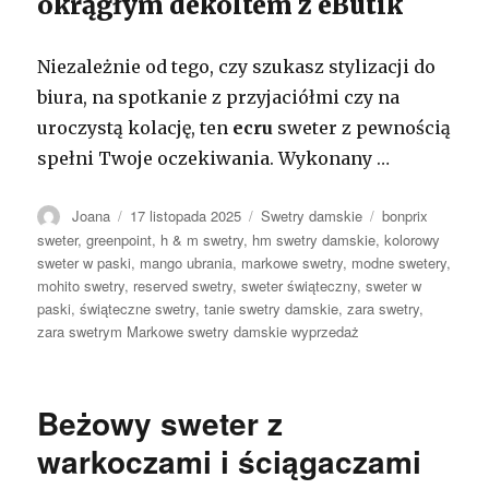
okrągłym dekoltem z eButik
Niezależnie od tego, czy szukasz stylizacji do
biura, na spotkanie z przyjaciółmi czy na
uroczystą kolację, ten
ecru
sweter z pewnością
spełni Twoje oczekiwania. Wykonany …
Autor
Opublikowano
Kategorie
Tagi
Joana
17 listopada 2025
Swetry damskie
bonprix
sweter
,
greenpoint
,
h & m swetry
,
hm swetry damskie
,
kolorowy
sweter w paski
,
mango ubrania
,
markowe swetry
,
modne swetery
,
mohito swetry
,
reserved swetry
,
sweter świąteczny
,
sweter w
paski
,
świąteczne swetry
,
tanie swetry damskie
,
zara swetry
,
zara swetrym Markowe swetry damskie wyprzedaż
Beżowy sweter z
warkoczami i ściągaczami