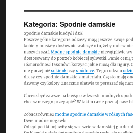
Kategoria:
Spodnie damskie
Spodnie damskie kiedyś i dziś
Poszczególne kategorie odzieży mają jeszcze swoje pod
kobiety musiały dosłownie walczyć o to, żeby móc w nic
naszych szaf.
Modne spodnie damskie
niewątpliwie wye
dostosowany do potrzeb kobiecej sylwetki. Panie cenią 
różnorodność fasonów i korzyści jakie niosą dla figury
nie gorzej niż
sukienki
czy
spódnice
. Tego rodzaju
odzi
dresy czy spodnie damskie z materiału. Często mają on
dzwony czy kuloty. Znacznie ułatwia to poruszać się n
Chcesz być zawsze na bieżąco w kwestii modnych spodni
chcesz niczego przegapić? W takim razie poznaj nasz bl
Zobacz również
modne spodnie damskie w różnych faso
Dwie modne nogawki
Odkąd portki pojawiły się wreszcie w damskiej garderob