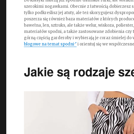
Do klasyki należą już spodnie damskie rurki, ale wielk
szerokimi nogawkami. Obecnie z łatwością dobierzesz s
tylko podkreślisz jej atuty, ale też skorygujesz dyspr
poszerza się również baza materiałów z których producen
bawełna, len, sztruks, ale także welur, wiskoza, poliest
materiałów spodni, a także zastosowane zdobienia czy
górną częścią garderoby i wybierają je coraz śmielej do w
blogowe na temat spodni
i orientuj się we współczesn
Jakie są rodzaje s