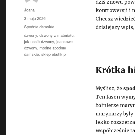
dziś znowu powr
Autor
Joana
kontrowersji i 
Opublikowano
3 maja 2026
Chcesz wiedzieć
Kategorie
Spodnie damskie
dzisiejszy wpis,
Tagi
dzwony
,
dzwony z materiału
,
jak nosić dzwony
,
jeansowe
dzwony
,
modne spodnie
damskie
,
sklep ebutik.pl
Krótka h
Myślisz, że
spo
Ten fason wymyś
żołnierze mary
marynarzy były 
lekko rozszerza
Współcześnie ta