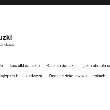
uzki
dą okazję
ie
koszulki damskie
Koszule damskie
jakie ubrania 
ajlepszy butik z odzieżą
Rodzaje dekoltów w sukienkach