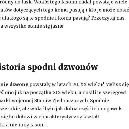
óciły do łask. Wokół tego fasonu nadal powstaje wiele
mitów dotyczących tego komu pasują i kto je może nosić
 dla kogo są te spodnie i komu pasują? Przeczytaj nas
 a wszystko stanie się jasne!
istoria spodni dzwonów
dnie dzwony
powstały w latach 70. XX wieku? Mylisz się
lono już na początku XIX wieku, a nosili je szeregowi
narki wojennej Stanów Zjednoczonych. Spodnie
szerokie, ale widać było jak dolna część ich nogawek
 się ku dołowi w charakterystyczny kształt.
ki a nie inny fason …