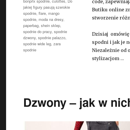
Tagi
bonprix spodnie
,
culottes
,
Do
code, zapewniają
jakiej figury pasują szerokie
Butiku online z
spodnie
,
flare
,
mango
stworzenie różn
spodnie
,
moda na dresy
,
paperbag
,
shein sklep
,
spodnie do pracy
,
spodnie
Dzisiaj omówię 
dzwony
,
spodnie palazzo
,
spodni i jak je 
spodnie wide leg
,
zara
spodnie
Niezależnie od 
stylizacjom …
Dzwony – jak w nic