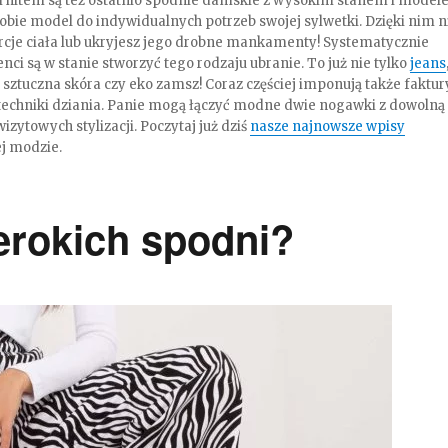
im hitem są też ostatnio spodnie damskie z wysokim stanem i modele
obie model do indywidualnych potrzeb swojej sylwetki. Dzięki nim n
oporcje ciała lub ukryjesz jego drobne mankamenty! Systematycznie
ci są w stanie stworzyć tego rodzaju ubranie. To już nie tylko
jeans
er, sztuczna skóra czy eko zamsz! Coraz częściej imponują także faktur
 techniki dziania. Panie mogą łączyć modne dwie nogawki z dowolną
izytowych stylizacji. Poczytaj już dziś
nasze najnowsze wpisy
ej modzie.
zerokich spodni?