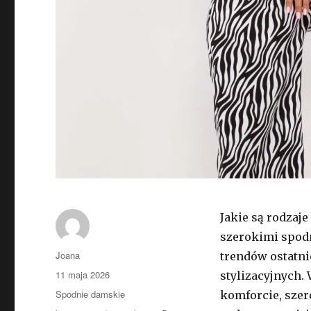
Jakie są rodzaj
szerokimi spodn
Autor
Joana
trendów ostatni
Opublikowano
11 maja 2026
stylizacyjnych. 
Kategorie
Spodnie damskie
komforcie, szer