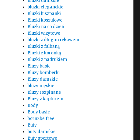
Bluzki damskie
bluzki eleganckie
Bluzki hiszpanki
Bluzki koszulowe
Bluzki na co dzień
Bluzki wizytowe
bluzki z długim rękawem
Bluzki z falbaną
Bluzki z koronką
Bluzki z nadrukiem
Bluzy basic
Bluzy bomberki
Bluzy damskie
bluzy męskie
Bluzy rozpinane
Bluzy z kapturem
Body
Body basic
born2be free
Buty
buty damskie
Buty sportowe