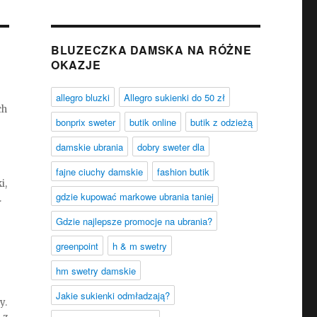
BLUZECZKA DAMSKA NA RÓŻNE
OKAZJE
allegro bluzki
Allegro sukienki do 50 zł
ch
bonprix sweter
butik online
butik z odzieżą
damskie ubrania
dobry sweter dla
fajne ciuchy damskie
fashion butik
i,
gdzie kupować markowe ubrania taniej
.
Gdzie najlepsze promocje na ubrania?
greenpoint
h & m swetry
hm swetry damskie
Jakie sukienki odmładzają?
y.