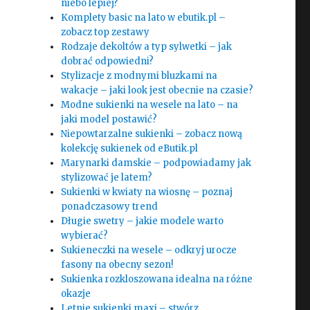
niebo lepiej?
Komplety basic na lato w ebutik.pl –
zobacz top zestawy
Rodzaje dekoltów a typ sylwetki – jak
dobrać odpowiedni?
Stylizacje z modnymi bluzkami na
wakacje – jaki look jest obecnie na czasie?
Modne sukienki na wesele na lato – na
jaki model postawić?
Niepowtarzalne sukienki – zobacz nową
kolekcję sukienek od eButik.pl
Marynarki damskie – podpowiadamy jak
stylizować je latem?
Sukienki w kwiaty na wiosnę – poznaj
ponadczasowy trend
Długie swetry – jakie modele warto
wybierać?
Sukieneczki na wesele – odkryj urocze
fasony na obecny sezon!
Sukienka rozkloszowana idealna na różne
okazje
Letnie sukienki maxi – stwórz