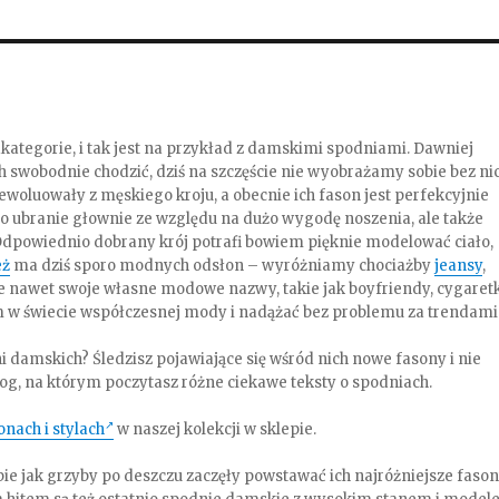
kategorie, i tak jest na przykład z damskimi spodniami. Dawniej
h swobodnie chodzić, dziś na szczęście nie wyobrażamy sobie bez ni
woluowały z męskiego kroju, a obecnie ich fason jest perfekcyjnie
to ubranie głownie ze względu na dużo wygodę noszenia, ale także
. Odpowiednio dobrany krój potrafi bowiem pięknie modelować ciało,
eż
ma dziś sporo modnych odsłon – wyróżniamy chociażby
jeansy
,
e nawet swoje własne modowe nazwy, takie jak boyfriendy, cygaretk
am w świecie współczesnej mody i nadążać bez problemu za trendami
 damskich? Śledzisz pojawiające się wśród nich nowe fasony i nie
og, na którym poczytasz różne ciekawe teksty o spodniach.
nach i stylach
w naszej kolekcji w sklepie.
ie jak grzyby po deszczu zaczęły powstawać ich najróżniejsze fason