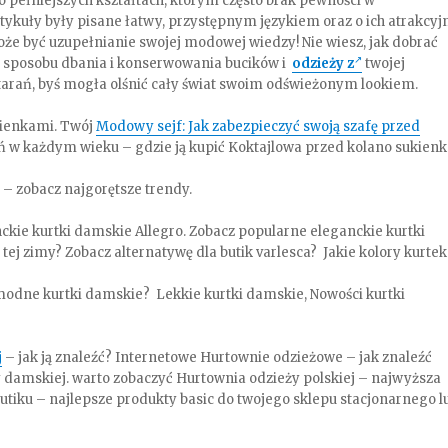
o pełniejszych kształtach, którym często brak pewności w
tykuły były pisane łatwy, przystępnym językiem oraz o ich atrakcyj
że być uzupełnianie swojej modowej wiedzy! Nie wiesz, jak dobrać
t sposobu dbania i konserwowania bucików i
odzieży z
twojej
starań, byś mogła olśnić cały świat swoim odświeżonym lookiem.
kienkami. Twój
Modowy sejf: Jak zabezpieczyć swoją szafę przed
ań w każdym wieku – gdzie ją kupić Koktajlowa przed kolano sukien
 – zobacz najgorętsze trendy.
ckie kurtki damskie Allegro. Zobacz popularne eleganckie kurtki
tej zimy? Zobacz alternatywę dla butik varlesca? Jakie kolory kurtek
z modne kurtki damskie? Lekkie kurtki damskie, Nowości kurtki
j
– jak ją znaleźć? Internetowe Hurtownie odzieżowe – jak znaleźć
y damskiej. warto zobaczyć Hurtownia odzieży polskiej – najwyższa
utiku – najlepsze produkty basic do twojego sklepu stacjonarnego l