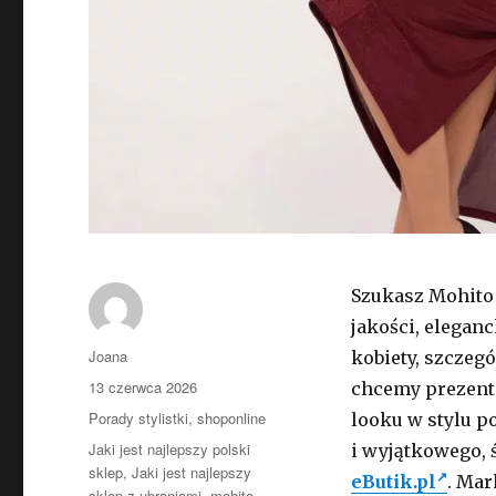
Szukasz Mohito 
jakości, elegan
Autor
Joana
kobiety, szczegó
Opublikowano
13 czerwca 2026
chcemy prezento
Kategorie
Porady stylistki
,
shoponline
looku w stylu p
Tagi
Jaki jest najlepszy polski
i wyjątkowego,
sklep
,
Jaki jest najlepszy
eButik.pl
. Mar
sklep z ubraniami
,
mohito