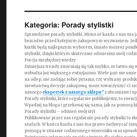
Kategoria:
Porady stylistki
Sprawdzone porady stylistki. Mimo że każda z nas ma ja
bezradne przed kolejnym zakupowym wyzwaniem. Jeśli czu
kurtki będą najlepszym wyborem, śmiało możesz posiłk
stylistki, dzięki którym skutecznie odmienisz swój codz
Porcja niezbędnej wiedzy
Dzisiejsza trendy zmieniają się tak szybko, ze łatwo si
wzbudza już większego entuzjazmu. Wiele pań nie umie 
na oślep, nie zadając sobie pytania, czy wybrany produk
niewłaściwą decyzje zakupową, może towarzyszyć Ci smu
naszego
ekspertek z naszego sklepu
z ubraniami i sp
Porady stylistki, które regularnie publikujemy, to esen
Wpadnij na bloga i przekonaj się sama, jak za pomocą k
Porady stylistki – odmień swój styl
Publikowane przez nas regularnie porady stylistki to s
szafach. W końca każda z nas ma prawo zachwycać inn
pomogą w zmianie codziennego wizerunku oraz sposobi