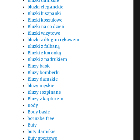
Bluzki damskie
bluzki eleganckie
Bluzki hiszpanki
Bluzki koszulowe
Bluzki na co dzień
Bluzki wizytowe
bluzki z długim rękawem
Bluzki z falbaną
Bluzki z koronką
Bluzki z nadrukiem
Bluzy basic
Bluzy bomberki
Bluzy damskie
bluzy męskie
Bluzy rozpinane
Bluzy z kapturem
Body
Body basic
born2be free
Buty
buty damskie
Buty sportowe