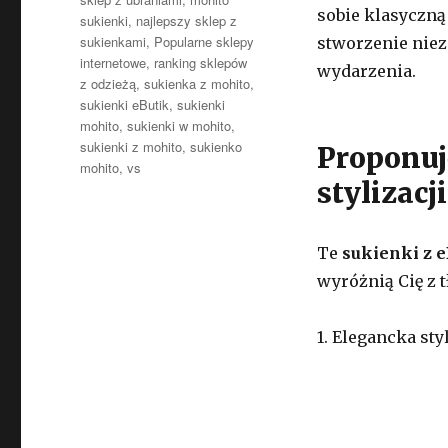
sobie klasyczną
sukienki
,
najlepszy sklep z
sukienkami
,
Popularne sklepy
stworzenie niez
internetowe
,
ranking sklepów
wydarzenia.
z odzieżą
,
sukienka z mohito
,
sukienki eButik
,
sukienki
mohito
,
sukienki w mohito
,
sukienki z mohito
,
sukienko
Proponuj
mohito
,
vs
stylizacj
Te
sukienki z e
wyróżnią Cię z 
1. Elegancka sty