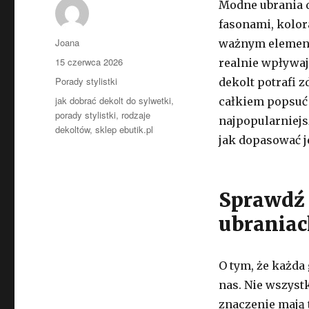
Modne ubrania d
fasonami, kolo
Autor
Joana
ważnym elemente
Opublikowano
15 czerwca 2026
realnie wpływaj
Kategorie
Porady stylistki
dekolt potrafi z
Tagi
jak dobrać dekolt do sylwetki
,
całkiem popsuć 
porady stylistki
,
rodzaje
najpopularniej
dekoltów
,
sklep ebutik.pl
jak dopasować j
Sprawdź 
ubrania
O tym, że każda
nas. Nie wszystk
znaczenie mają t