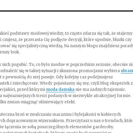
kieś podstawy modowej wiedzy, to często zdarza się tak, że stajemy
jesz, że przerasta Cię podjęcie decyzji, które spodnie, bluzki czy
ować się specjalistyczną wiedzą. Na naszym blogu znajdziesz porad
ienny look.
ę w nich pogubić. To, co było modne w poprzednim sezonie, obecnie n
odnaleźć się w takiej sytuacji i skuszona promocjami wybiera
ubran
t z pewnością do niej pasuje. Gdy kolejny raz podejmujesz
tek i zniechęcenie. Wtedy pojawiamy się my, czyli blog ekspertek z
ecjaliści, przed którymi
moda damska
nie ma żadnych tajemnic.
cja najważniejszych treści podanych w niezwykle atrakcyjnej formie.
ilku zmian osiągnąć olśniewający efekt.
kuteczna broń w zwalczaniu marazmu i bylejakości w kobiecych
ych dopracowanym wizerunkiem. Przeczytasz u nas o trendach, któr
e łączenia ze sobą poszczególnych elementów garderoby.