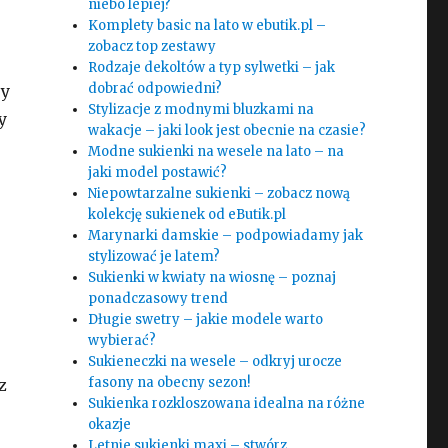
niebo lepiej?
Komplety basic na lato w ebutik.pl –
zobacz top zestawy
Rodzaje dekoltów a typ sylwetki – jak
dobrać odpowiedni?
ry
Stylizacje z modnymi bluzkami na
y
wakacje – jaki look jest obecnie na czasie?
Modne sukienki na wesele na lato – na
jaki model postawić?
Niepowtarzalne sukienki – zobacz nową
kolekcję sukienek od eButik.pl
Marynarki damskie – podpowiadamy jak
stylizować je latem?
Sukienki w kwiaty na wiosnę – poznaj
ponadczasowy trend
Długie swetry – jakie modele warto
wybierać?
Sukieneczki na wesele – odkryj urocze
fasony na obecny sezon!
z
Sukienka rozkloszowana idealna na różne
okazje
Letnie sukienki maxi – stwórz