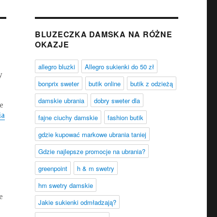
BLUZECZKA DAMSKA NA RÓŻNE
OKAZJE
allegro bluzki
Allegro sukienki do 50 zł
y
bonprix sweter
butik online
butik z odzieżą
damskie ubrania
dobry sweter dla
ie
ia
fajne ciuchy damskie
fashion butik
gdzie kupować markowe ubrania taniej
Gdzie najlepsze promocje na ubrania?
greenpoint
h & m swetry
hm swetry damskie
e
Jakie sukienki odmładzają?