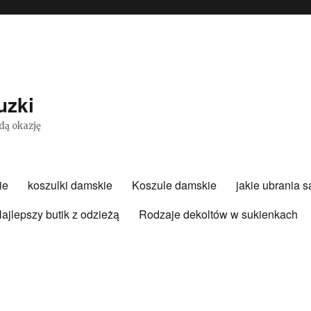
uzki
dą okazję
ie
koszulki damskie
Koszule damskie
jakie ubrania 
ajlepszy butik z odzieżą
Rodzaje dekoltów w sukienkach