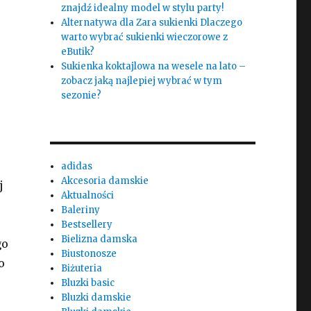
znajdź idealny model w stylu party!
Alternatywa dla Zara sukienki Dlaczego
warto wybrać sukienki wieczorowe z
eButik?
Sukienka koktajlowa na wesele na lato –
zobacz jaką najlepiej wybrać w tym
sezonie?
adidas
Akcesoria damskie
j
Aktualności
Baleriny
Bestsellery
Bielizna damska
go
Biustonosze
o
Biżuteria
Bluzki basic
Bluzki damskie