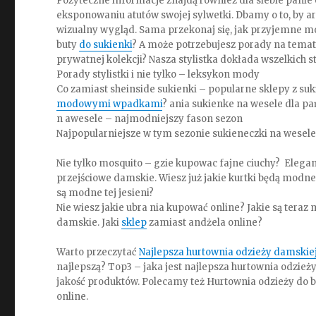
Pożyteczne informacje znajdą również dla siebie panie 
eksponowaniu atutów swojej sylwetki. Dbamy o to, by ar
wizualny wygląd. Sama przekonaj się, jak przyjemne mo
buty
do sukienki
? A może potrzebujesz porady na tema
prywatnej kolekcji? Nasza stylistka dokłada wszelkich 
Porady stylistki i nie tylko – leksykon mody
Co zamiast sheinside sukienki – popularne sklepy z su
modowymi wpadkami
? ania sukienke na wesele dla p
n awesele – najmodniejszy fason sezon
Najpopularniejsze w tym sezonie sukieneczki na wesele
Nie tylko mosquito – gzie kupowac fajne ciuchy? Elegan
przejściowe damskie. Wiesz już jakie kurtki będą modne 
są modne tej jesieni?
Nie wiesz jakie ubra nia kupować online? Jakie są tera
damskie. Jaki
sklep
zamiast andżela online?
Warto przeczytać
Najlepsza hurtownia odzieży damskie
najlepszą? Top3 – jaka jest najlepsza hurtownia odzież
jakość produktów. Polecamy też Hurtownia odzieży do b
online.