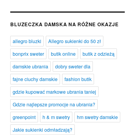
BLUZECZKA DAMSKA NA RÓŻNE OKAZJE
allegro bluzki
Allegro sukienki do 50 zł
bonprix sweter
butik online
butik z odzieżą
damskie ubrania
dobry sweter dla
fajne ciuchy damskie
fashion butik
gdzie kupować markowe ubrania taniej
Gdzie najlepsze promocje na ubrania?
greenpoint
h & m swetry
hm swetry damskie
Jakie sukienki odmładzają?