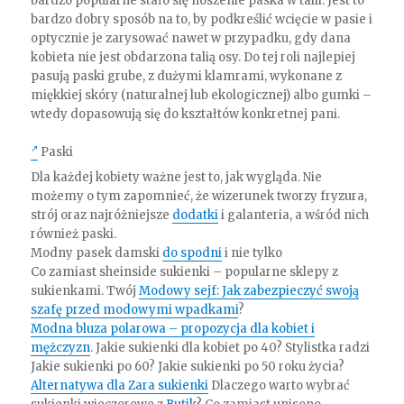
bardzo popularne stało się noszenie paska w talii. Jest to
bardzo dobry sposób na to, by podkreślić wcięcie w pasie i
optycznie je zarysować nawet w przypadku, gdy dana
kobieta nie jest obdarzona talią osy. Do tej roli najlepiej
pasują paski grube, z dużymi klamrami, wykonane z
miękkiej skóry (naturalnej lub ekologicznej) albo gumki –
wtedy dopasowują się do kształtów konkretnej pani.
Paski
Dla każdej kobiety ważne jest to, jak wygląda. Nie
możemy o tym zapomnieć, że wizerunek tworzy fryzura,
strój oraz najróżniejsze
dodatki
i galanteria, a wśród nich
również paski.
Modny pasek damski
do spodni
i nie tylko
Co zamiast sheinside sukienki – popularne sklepy z
sukienkami. Twój
Modowy sejf: Jak zabezpieczyć swoją
szafę przed modowymi wpadkami
?
Modna bluza polarowa – propozycja dla kobiet i
mężczyzn
. Jakie sukienki dla kobiet po 40? Stylistka radzi
Jakie sukienki po 60? Jakie sukienki po 50 roku życia?
Alternatywa dla Zara sukienki
Dlaczego warto wybrać