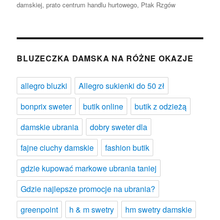
damskiej
,
prato centrum handlu hurtowego
,
Ptak Rzgów
BLUZECZKA DAMSKA NA RÓŻNE OKAZJE
allegro bluzki
Allegro sukienki do 50 zł
bonprix sweter
butik online
butik z odzieżą
damskie ubrania
dobry sweter dla
fajne ciuchy damskie
fashion butik
gdzie kupować markowe ubrania taniej
Gdzie najlepsze promocje na ubrania?
greenpoint
h & m swetry
hm swetry damskie