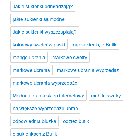
Jakie sukienki odmładzają?
jakie sukienki są modne
Jakie sukienki wyszczuplają?
kolorowy sweter w paski
kup sukienkę z Butik
mango ubrania
markowe swetry
markowe ubrania
markowe ubrania wyprzedaż
markowe ubrania wyprzedaże
Modne ubrania sklep internetowy
mohito swetry
największe wyprzedaże ubrań
odpowiednia bluzka
odzież butik
o sukienkach z Butik