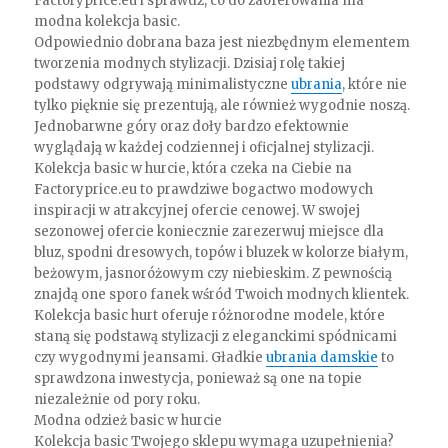
Factoryprice.eu i sprawdź, co do zaoferowania ma
modna kolekcja basic.
Odpowiednio dobrana baza jest niezbędnym elementem
tworzenia modnych stylizacji. Dzisiaj rolę takiej
podstawy odgrywają minimalistyczne
ubrania
, które nie
tylko pięknie się prezentują, ale również wygodnie noszą.
Jednobarwne góry oraz doły bardzo efektownie
wyglądają w każdej codziennej i oficjalnej stylizacji.
Kolekcja basic w hurcie, która czeka na Ciebie na
Factoryprice.eu to prawdziwe bogactwo modowych
inspiracji w atrakcyjnej ofercie cenowej. W swojej
sezonowej ofercie koniecznie zarezerwuj miejsce dla
bluz, spodni dresowych, topów i bluzek w kolorze białym,
beżowym, jasnoróżowym czy niebieskim. Z pewnością
znajdą one sporo fanek wśród Twoich modnych klientek.
Kolekcja basic hurt oferuje różnorodne modele, które
staną się podstawą stylizacji z eleganckimi spódnicami
czy wygodnymi jeansami. Gładkie
ubrania damskie
to
sprawdzona inwestycja, ponieważ są one na topie
niezależnie od pory roku.
Modna odzież basic w hurcie
Kolekcja basic Twojego sklepu wymaga uzupełnienia?