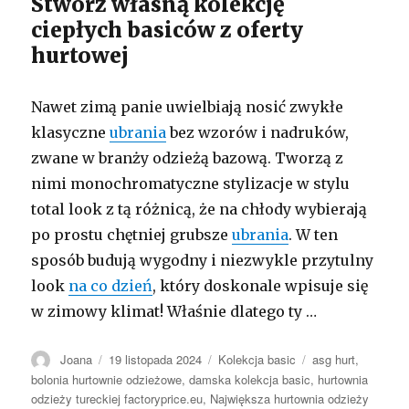
Stwórz własną kolekcję
ciepłych basiców z oferty
hurtowej
Nawet zimą panie uwielbiają nosić zwykłe
klasyczne
ubrania
bez wzorów i nadruków,
zwane w branży odzieżą bazową. Tworzą z
nimi monochromatyczne stylizacje w stylu
total look z tą różnicą, że na chłody wybierają
po prostu chętniej grubsze
ubrania
. W ten
sposób budują wygodny i niezwykle przytulny
look
na co dzień
, który doskonale wpisuje się
w zimowy klimat! Właśnie dlatego ty …
Autor
Opublikowano
Kategorie
Tagi
Joana
19 listopada 2024
Kolekcja basic
asg hurt
,
bolonia hurtownie odzieżowe
,
damska kolekcja basic
,
hurtownia
odzieży tureckiej factoryprice.eu
,
Największa hurtownia odzieży