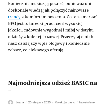
koniecznie musisz ją poznać, ponieważ oni
doskonale wiedzą jak połączyć najnowsze
trendy
z komfortem noszenia. Co to za marka?
BFG jest to turecki producent wysokiej
jakości, cudownie wygodnej i miłej w dotyku
odzieży z kolekcji bazowej. Przeczytaj o nich
nasz dzisiejszy wpis blogowy i koniecznie
zobacz, co ciekawego oferują!
Najmodniejsza odzież BASIC na
…
Autor
Opublikowano
Kategorie
Tagi
Joana
20 sierpnia 2025
Kolekcja basic
bawełniane