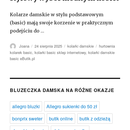
Kolarze damskie w stylu podstawowym
(basic) mają swoje korzenie w praktycznym
podejściu do …
Autor
Opublikowano
Kategorie
Tagi
Joana
24 sierpnia 2025
kolarki damskie
hurtownia
kolarek basic
,
kolarki basic sklep internetowy
,
kolarki damskie
basic eButik.pl
BLUZECZKA DAMSKA NA RÓŻNE OKAZJE
allegro bluzki
Allegro sukienki do 50 zł
bonprix sweter
butik online
butik z odzieżą