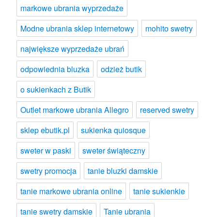
markowe ubrania wyprzedaże
Modne ubrania sklep internetowy
mohito swetry
największe wyprzedaże ubrań
odpowiednia bluzka
odzież butik
o sukienkach z Butik
Outlet markowe ubrania Allegro
reserved swetry
sklep ebutik.pl
sukienka quiosque
sweter w paski
sweter świąteczny
swetry promocja
tanie bluzki damskie
tanie markowe ubrania online
tanie sukienkie
tanie swetry damskie
Tanie ubrania