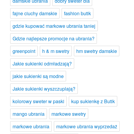
damskie ubrania
dobry sweter dla
fajne ciuchy damskie
fashion butik
gdzie kupować markowe ubrania taniej
Gdzie najlepsze promocje na ubrania?
greenpoint
h & m swetry
hm swetry damskie
Jakie sukienki odmładzają?
jakie sukienki są modne
Jakie sukienki wyszczuplają?
kolorowy sweter w paski
kup sukienkę z Butik
mango ubrania
markowe swetry
markowe ubrania
markowe ubrania wyprzedaż