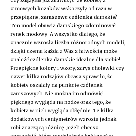
Czy zdążyłaś już zauważyć, że kobiety z
zimowych kozaków wskoczyły od razu w
przepiękne,
zamszowe czółenka
damskie?
Ten model obuwia damskiego zdominował
rynek modowy! A wszystko dlatego, że
znacznie wzrosła liczba różnorodnych modeli,
dzięki czemu każda z Was z łatwością może
znaleźć czółenka damskie idealne dla siebie!
Przepiękne kolory i wzory, zarys cholewki czy
nawet kilka rodzajów obcasa sprawiło, że
kobiety oszalały na punkcie czółenek
zamszowych. Nie można im odmówić
pięknego wyglądu na nodze oraz tego, że
kobieta w nich wygląda obłędnie. Te kilka
dodatkowych centymetrów wzrostu jednak
robi znaczącą różnicę. Jeżeli chcesz