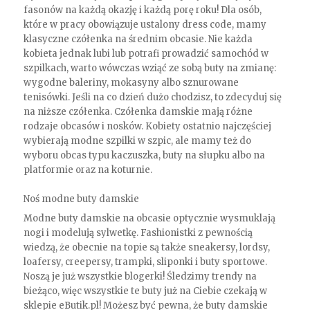
fasonów na każdą okazję i każdą porę roku! Dla osób,
które w pracy obowiązuje ustalony dress code, mamy
klasyczne czółenka na średnim obcasie. Nie każda
kobieta jednak lubi lub potrafi prowadzić samochód w
szpilkach, warto wówczas wziąć ze sobą buty na zmianę:
wygodne baleriny, mokasyny albo sznurowane
tenisówki. Jeśli na co dzień dużo chodzisz, to zdecyduj się
na niższe czółenka. Czółenka damskie mają różne
rodzaje obcasów i nosków. Kobiety ostatnio najczęściej
wybierają modne szpilki w szpic, ale mamy też do
wyboru obcas typu kaczuszka, buty na słupku albo na
platformie oraz na koturnie.
Noś modne buty damskie
Modne buty damskie na obcasie optycznie wysmuklają
nogi i modelują sylwetkę. Fashionistki z pewnością
wiedzą, że obecnie na topie są także sneakersy, lordsy,
loafersy, creepersy, trampki, sliponki i buty sportowe.
Noszą je już wszystkie blogerki! Śledzimy trendy na
bieżąco, więc wszystkie te buty już na Ciebie czekają w
sklepie eButik.pl! Możesz być pewna, że buty damskie