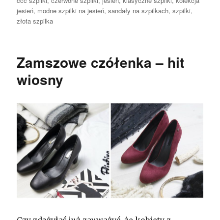
ccc szpilki
,
czerwone szpilki
,
jesień
,
klasyczne szpilki
,
kolekcja
jesień
,
modne szpilki na jesień
,
sandały na szpilkach
,
szpilki
,
złota szpilka
Zamszowe czółenka – hit
wiosny