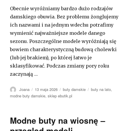
Obecnie wyróżniamy bardzo dużo rodzajów
damskiego obuwia. Bez problemu żonglujemy
ich nazwami i na jednym wdechu potrafimy
wymienić najważniejsze modele danego
sezonu. Poszczególne modele wyróżniają się
bowiem charakterystyczną budową cholewki
(lub jej brakiem), po której łatwo je
sklasyfikować. Podczas zmiany pory roku
zaczynają …
Autor
Opublikowano
Kategorie
Tagi
Joana
13 maja 2026
buty damskie
buty na lato
,
modne buty damskie
,
sklep ebutik.pl
Modne buty na wiosnę –
przegląd modeli