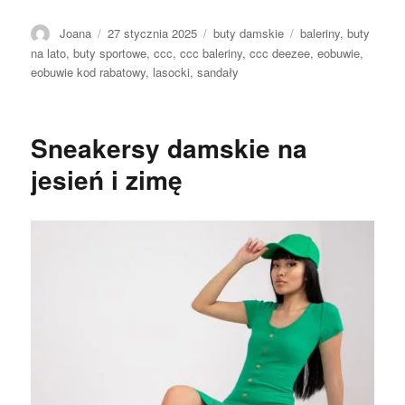
Autor
Opublikowano
Kategorie
Tagi
Joana
27 stycznia 2025
buty damskie
baleriny
,
buty
na lato
,
buty sportowe
,
ccc
,
ccc baleriny
,
ccc deezee
,
eobuwie
,
eobuwie kod rabatowy
,
lasocki
,
sandały
Sneakersy damskie na
jesień i zimę