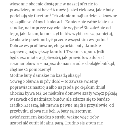
wiosenne obecnie dostępne w naszej ofercie to
prawdziwy must have! A może jesteś ciekawa, jakie buty
podobają się facetom? Ich zdaniem najbardziej seksowne
są szpilki w różnych kolorach. Koniecznie załóż takie na
randkę, na imprezę czy wielkie wyjście! Niezależnie od
tego, jaki fason, kolor i styl butów wybierzesz, pamiętaj,
że obuwie powinno być przede wszystkim wygodne!
Dobrze wyprofilowane, eleganckie buty damskie
zapewnią największy komfort Twoim stopom. Jeśli
będziesz miała wątpliwości, jak prawidłowo dobrać
rozmiar obuwia – napisz do nas na adres bok@ebutik.pl,
chętnie Ci pomożemy!
Modne buty damskie na każdą okazję!
Nowego obuwia nigdy dość – to zawsze świetny
poprawiacz nastroju albo nagroda po ciężkim dniu!
Chociaż bywa też, że niektóre domowe szafy wręcz pękają
w szwach od nadmiaru butów, ale zdarza się to bardzo
rzadko. Zresztą, jak mawia pewne mądre przysłowie, od
przybytku głowa nie boli. A buty są istotnym
zwieńczeniem każdego stroju, ważne więc, żeby
uzupełnić outfit idealną parą. Trudno się z tym nie