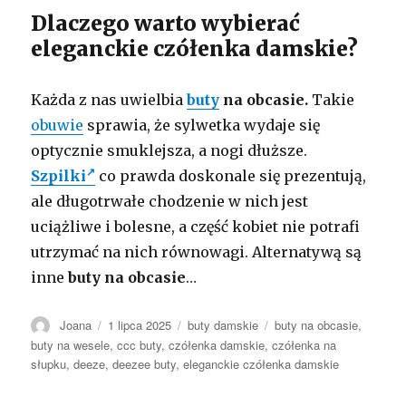
Dlaczego warto wybierać
eleganckie czółenka damskie?
Każda z nas uwielbia
buty
na obcasie.
Takie
obuwie
sprawia, że sylwetka wydaje się
optycznie smuklejsza, a nogi dłuższe.
Szpilki
co prawda doskonale się prezentują,
ale długotrwałe chodzenie w nich jest
uciążliwe i bolesne, a część kobiet nie potrafi
utrzymać na nich równowagi. Alternatywą są
inne
buty na obcasie
…
Autor
Opublikowano
Kategorie
Tagi
Joana
1 lipca 2025
buty damskie
buty na obcasie
,
buty na wesele
,
ccc buty
,
czółenka damskie
,
czółenka na
słupku
,
deeze
,
deezee buty
,
eleganckie czółenka damskie