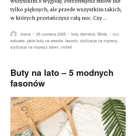
wszystkim o wygodę. Potrzebujesz butów nie
tylko pięknych, ale przede wszystkim takich,
w których przetańczysz całą noc. Czy …
Autor
Opublikowano
Kategorie
Tagi
Joana
26 czerwca 2025
buty damskie
,
Moda
ccc
,
eobuwie
,
jakie buty na wesele
,
lasocki
,
stylizacje na imprezy
,
stylizacje na imprezy latem
,
vinted
Buty na lato – 5 modnych
fasonów