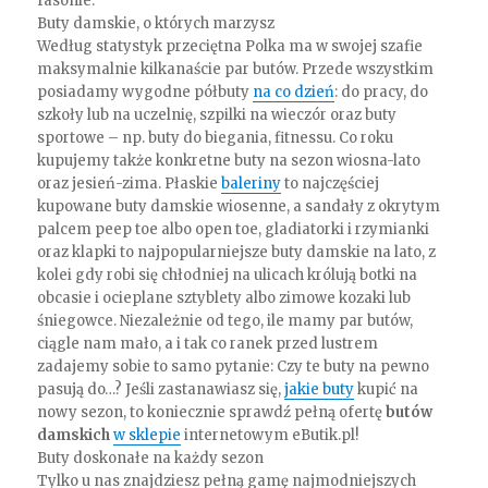
fasonie.
Buty damskie, o których marzysz
Według statystyk przeciętna Polka ma w swojej szafie
maksymalnie kilkanaście par butów. Przede wszystkim
posiadamy wygodne półbuty
na co dzień
: do pracy, do
szkoły lub na uczelnię, szpilki na wieczór oraz buty
sportowe – np. buty do biegania, fitnessu. Co roku
kupujemy także konkretne buty na sezon wiosna-lato
oraz jesień-zima. Płaskie
baleriny
to najczęściej
kupowane buty damskie wiosenne, a sandały z okrytym
palcem peep toe albo open toe, gladiatorki i rzymianki
oraz klapki to najpopularniejsze buty damskie na lato, z
kolei gdy robi się chłodniej na ulicach królują botki na
obcasie i ocieplane sztyblety albo zimowe kozaki lub
śniegowce. Niezależnie od tego, ile mamy par butów,
ciągle nam mało, a i tak co ranek przed lustrem
zadajemy sobie to samo pytanie: Czy te buty na pewno
pasują do…? Jeśli zastanawiasz się,
jakie buty
kupić na
nowy sezon, to koniecznie sprawdź pełną ofertę
butów
damskich
w sklepie
internetowym eButik.pl!
Buty doskonałe na każdy sezon
Tylko u nas znajdziesz pełną gamę najmodniejszych