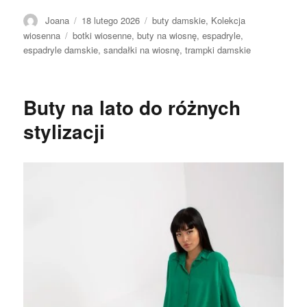
Autor
Opublikowano
Kategorie
Joana
18 lutego 2026
buty damskie
,
Kolekcja
Tagi
wiosenna
botki wiosenne
,
buty na wiosnę
,
espadryle
,
espadryle damskie
,
sandałki na wiosnę
,
trampki damskie
Buty na lato do różnych
stylizacji