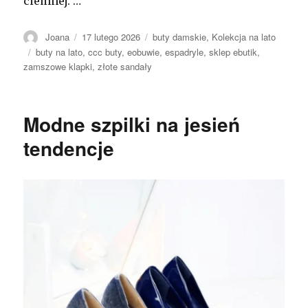
ciemnej. …
Autor
Opublikowano
Kategorie
Joana
17 lutego 2026
buty damskie
,
Kolekcja na lato
Tagi
buty na lato
,
ccc buty
,
eobuwie
,
espadryle
,
sklep ebutik
,
zamszowe klapki
,
złote sandały
Modne szpilki na jesień
tendencje