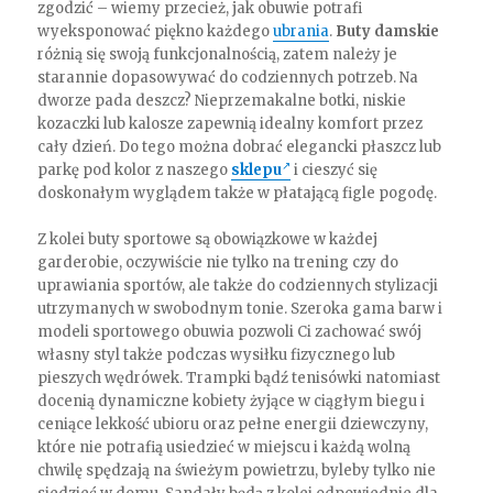
zgodzić – wiemy przecież, jak obuwie potrafi
wyeksponować piękno każdego
ubrania
.
Buty damskie
różnią się swoją funkcjonalnością, zatem należy je
starannie dopasowywać do codziennych potrzeb. Na
dworze pada deszcz? Nieprzemakalne botki, niskie
kozaczki lub kalosze zapewnią idealny komfort przez
cały dzień. Do tego można dobrać elegancki płaszcz lub
parkę pod kolor z naszego
sklepu
i cieszyć się
doskonałym wyglądem także w płatającą figle pogodę.
Z kolei buty sportowe są obowiązkowe w każdej
garderobie, oczywiście nie tylko na trening czy do
uprawiania sportów, ale także do codziennych stylizacji
utrzymanych w swobodnym tonie. Szeroka gama barw i
modeli sportowego obuwia pozwoli Ci zachować swój
własny styl także podczas wysiłku fizycznego lub
pieszych wędrówek. Trampki bądź tenisówki natomiast
docenią dynamiczne kobiety żyjące w ciągłym biegu i
ceniące lekkość ubioru oraz pełne energii dziewczyny,
które nie potrafią usiedzieć w miejscu i każdą wolną
chwilę spędzają na świeżym powietrzu, byleby tylko nie