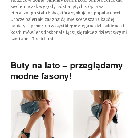
siedzieć w domu. Sandały będą z kolei odpowiednie dla
zwolenniczek wygody, odsłoniętych stóp oraz
eterycznego stylu boho, który zyskuje na popularności.
Urocze balerinki zaś znajdą miejsce w szafie każdej
kobiety – pasują do wszystkiego: eleganckich sukienek i
kostiumów, lecz doskonale łączą się także z dziewczęcymi
szortami i T-shirtami.
Buty na lato – przeglądamy
modne fasony!