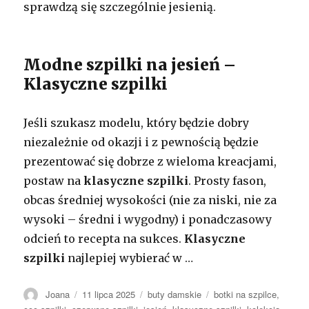
sprawdzą się szczególnie jesienią.
Modne szpilki na jesień –
Klasyczne szpilki
Jeśli szukasz modelu, który będzie dobry
niezależnie od okazji i z pewnością będzie
prezentować się dobrze z wieloma kreacjami,
postaw na
klasyczne szpilki
. Prosty fason,
obcas średniej wysokości (nie za niski, nie za
wysoki – średni i wygodny) i ponadczasowy
odcień to recepta na sukces.
Klasyczne
szpilki
najlepiej wybierać w …
Autor
Opublikowano
Kategorie
Tagi
Joana
11 lipca 2025
buty damskie
botki na szpilce
,