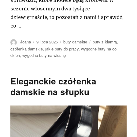
sprawdzić, które modele będą królować w
sezonie wiosennym dwa tysiące
dziewiętnaście, to pozostań z nami i sprawdź,
co …
Autor
Opublikowano
Kategorie
Tagi
Joana
9 lipca 2025
buty damskie
buty z klamrą
,
czółenka damskie
,
jakie buty do pracy
,
wygodne buty na co
dzień
,
wygodne buty na wiosnę
Eleganckie czółenka
damskie na słupku