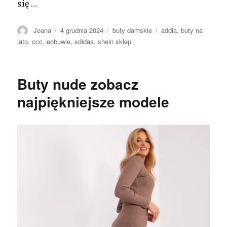
się …
Autor
Opublikowano
Kategorie
Tagi
Joana
4 grudnia 2024
buty damskie
addia
,
buty na
lato
,
ccc
,
eobuwie
,
sdidas
,
shein sklep
Buty nude zobacz
najpiękniejsze modele