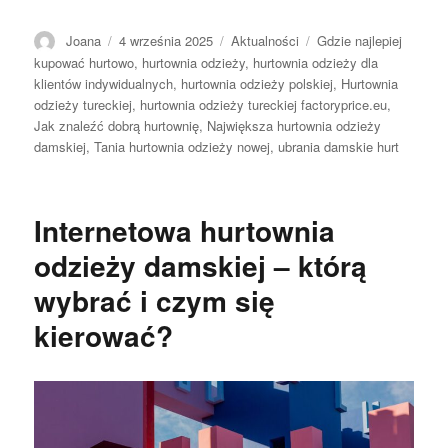
Autor
Opublikowano
Kategorie
Tagi
Joana
4 września 2025
Aktualności
Gdzie najlepiej
kupować hurtowo
,
hurtownia odzieży
,
hurtownia odzieży dla
klientów indywidualnych
,
hurtownia odzieży polskiej
,
Hurtownia
odzieży tureckiej
,
hurtownia odzieży tureckiej factoryprice.eu
,
Jak znaleźć dobrą hurtownię
,
Największa hurtownia odzieży
damskiej
,
Tania hurtownia odzieży nowej
,
ubrania damskie hurt
Internetowa hurtownia
odzieży damskiej – którą
wybrać i czym się
kierować?