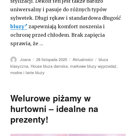
stylizacji. Dekolt ten jest także bardzo
uniwersalny i pasuje do różnych typów
sylwetek. Długi rękaw i standardowa długość
bluzy
zapewniają komfort noszenia i
ochronę przed chłodem. Brak zapięcia
sprawia, że …
Autor
Opublikowano
Kategorie
Tagi
Joana
28 listopada 2025
Aktualności
bluza
klasyczna
,
House bluza damska
,
markowe bluzy wyprzedaż
,
modne i tanie bluzy
Welurowe piżamy w
hurtowni – idealne na
prezenty!