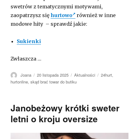
swetrów z tematycznymi motywami,
zaopatrzysz się
hurtowo
również w inne
modowe hity – sprawdź jakie:
Sukienki
Zwłaszcza
…
Autor
Opublikowano
Kategorie
Tagi
Joana
20 listopada 2025
Aktualności
24hurt
,
hurtonline
,
skąd brać towar do butiku
Janobeżowy krótki sweter
letni o kroju oversize