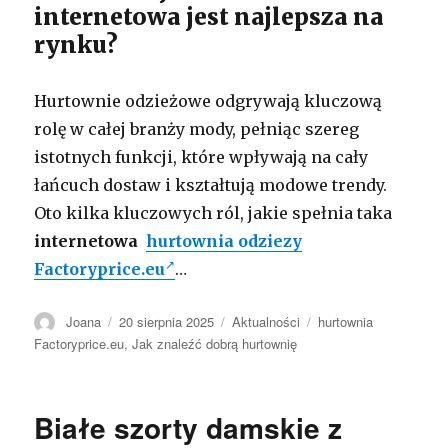
internetowa jest najlepsza na
rynku?
Hurtownie odzieżowe odgrywają kluczową
rolę w całej branży mody, pełniąc szereg
istotnych funkcji, które wpływają na cały
łańcuch dostaw i kształtują modowe trendy.
Oto kilka kluczowych ról, jakie spełnia taka
internetowa
hurtownia odziezy
Factoryprice.eu
…
Autor
Opublikowano
Kategorie
Tagi
Joana
20 sierpnia 2025
Aktualności
hurtownia
Factoryprice.eu
,
Jak znaleźć dobrą hurtownię
Białe szorty damskie z