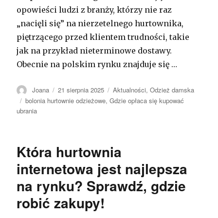
opowieści ludzi z branży, którzy nie raz
„nacięli się” na nierzetelnego hurtownika,
piętrzącego przed klientem trudności, takie
jak na przykład nieterminowe dostawy.
Obecnie na polskim rynku znajduje się …
Autor
Opublikowano
Kategorie
Joana
21 sierpnia 2025
Aktualności
,
Odzież damska
Tagi
bolonia hurtownie odzieżowe
,
Gdzie opłaca się kupować
ubrania
Która hurtownia
internetowa jest najlepsza
na rynku? Sprawdź, gdzie
robić zakupy!