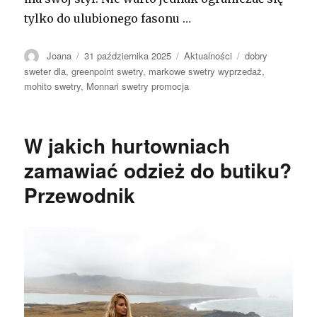
tylko do ulubionego fasonu …
Autor
Opublikowano
Kategorie
Tagi
Joana
31 października 2025
Aktualności
dobry
sweter dla
,
greenpoint swetry
,
markowe swetry wyprzedaż
,
mohito swetry
,
Monnari swetry promocja
W jakich hurtowniach
zamawiać odzież do butiku?
Przewodnik