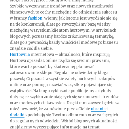
bloga Factoryprice i buduj swoją silną markę.
Szybkie wyczuwanie trendów oraz nowych możliwości
biznesowych to cechy niezbędne do odniesienia sukcesu
w branży
fashion
. Wiemy, jak istotne jest wyróżnienie się
na tle konkurencji, dlatego stworzyliśmy bazę wiedzy
niezbędną wszystkim klientom hurtowym. W artykułach
blogowych poruszamy bardzo zróżnicowaną tematykę,
dlatego z pewnością każdy właściciel modowego biznesu
znajdzie coś dla siebie.
Hurtownia
internetowa – aktualności, które inspirują
Hurtowa sprzedaż online rządzi się swoimi prawami,
które warto poznać, by skuteczniej planować
zatowarowanie sklepu. Regularne odwiedziny bloga
pozwolą Ci poznać wszystkie zalety hurtowych zakupów
online oraz pomogą rozwiać wszystkie pojawiające się
wątpliwości. Na blogu cyklicznie publikujemy artykuły
dotyczące szybko zmieniających się sezonowych trendów
oraz modowych ciekawostek. Dzięki nim zawsze będziesz
mieć pewność, że zamówione przez Ciebie
ubrania
i
dodatki
spodobają się Twoim odbiorcom oraz zachęcą ich
do regularnych odwiedzin. Wśród blogowych aktualności
znajdziemy wyczerpujące informacje na temat