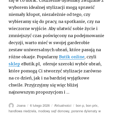
się w co ubrać. Codzienne dylematy związane z
wyborem idealnej stylizacji mogą sprawić
niemały kłopot, niezależnie od tego, czy
wybieramy się do pracy, na spotkanie, czy na
wieczorne wyjście. Aby ułatwić sobie życie i
zmniejszyć czas poświęcony na podejmowanie
decyzji, warto mieć w swojej garderobie
zestaw uniwersalnych ubrań, które pasują na
różne okazje. Popularny
Butik online
, czyli
sklep
eButik.pl, oferuje szeroki wybór ubrań,
które pomogą Ci stworzyć stylizacje zarówno
na co dzień, jak i na bardziej wyjątkowe
chwile. Przyjrzyjmy się więc bliżej
najnowszym propozycjom i …
Autor
Opublikowano
Kategorie
Tagi
Joana
6 lutego 2026
Aktualności
bon p
,
bon prix
,
handlowa niedziela
,
modowy sejf domowy
,
poranne dylematy w