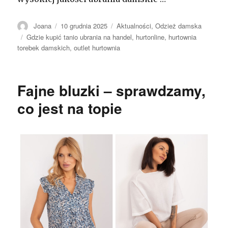
Autor
Opublikowano
Kategorie
Joana
10 grudnia 2025
Aktualności
,
Odzież damska
Tagi
Gdzie kupić tanio ubrania na handel
,
hurtonline
,
hurtownia
torebek damskich
,
outlet hurtownia
Fajne bluzki – sprawdzamy,
co jest na topie