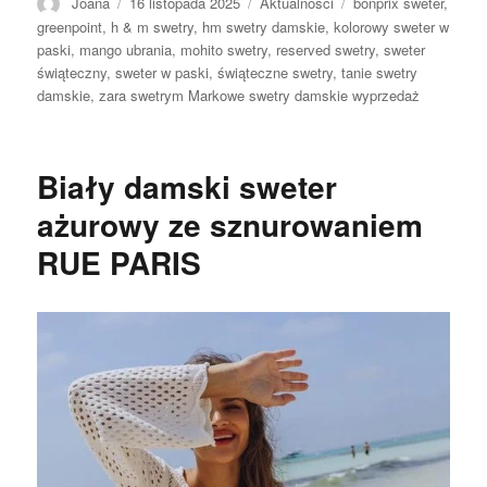
Autor
Opublikowano
Kategorie
Tagi
Joana
16 listopada 2025
Aktualności
bonprix sweter
,
greenpoint
,
h & m swetry
,
hm swetry damskie
,
kolorowy sweter w
paski
,
mango ubrania
,
mohito swetry
,
reserved swetry
,
sweter
świąteczny
,
sweter w paski
,
świąteczne swetry
,
tanie swetry
damskie
,
zara swetrym Markowe swetry damskie wyprzedaż
Biały damski sweter
ażurowy ze sznurowaniem
RUE PARIS