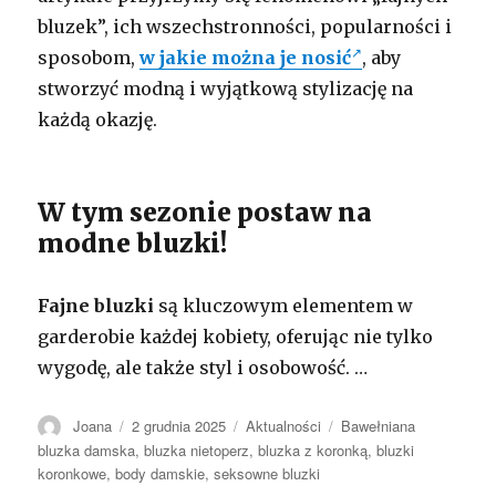
bluzek”, ich wszechstronności, popularności i
sposobom,
w jakie można je nosić
, aby
stworzyć modną i wyjątkową stylizację na
każdą okazję.
W tym sezonie postaw na
modne bluzki!
Fajne bluzki
są kluczowym elementem w
garderobie każdej kobiety, oferując nie tylko
wygodę, ale także styl i osobowość. …
Autor
Opublikowano
Kategorie
Tagi
Joana
2 grudnia 2025
Aktualności
Bawełniana
bluzka damska
,
bluzka nietoperz
,
bluzka z koronką
,
bluzki
koronkowe
,
body damskie
,
seksowne bluzki