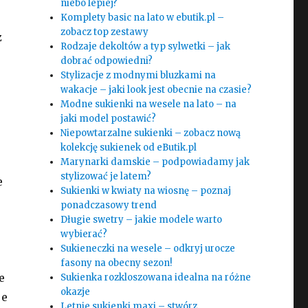
niebo lepiej?
Komplety basic na lato w ebutik.pl –
zobacz top zestawy
z
Rodzaje dekoltów a typ sylwetki – jak
dobrać odpowiedni?
Stylizacje z modnymi bluzkami na
wakacje – jaki look jest obecnie na czasie?
Modne sukienki na wesele na lato – na
jaki model postawić?
Niepowtarzalne sukienki – zobacz nową
kolekcję sukienek od eButik.pl
Marynarki damskie – podpowiadamy jak
stylizować je latem?
e
Sukienki w kwiaty na wiosnę – poznaj
ponadczasowy trend
Długie swetry – jakie modele warto
wybierać?
Sukieneczki na wesele – odkryj urocze
fasony na obecny sezon!
e
Sukienka rozkloszowana idealna na różne
okazje
je
Letnie sukienki maxi – stwórz