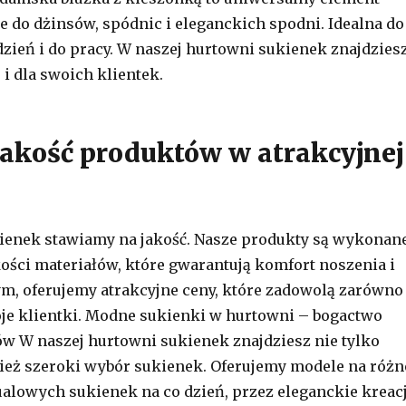
je do dżinsów, spódnic i eleganckich spodni. Idealna do
 dzień i do pracy. W naszej hurtowni sukienek znajdzies
e i dla swoich klientek.
akość produktów w atrakcyjnej
ienek stawiamy na jakość. Nasze produkty są wykonan
kości materiałów, które gwarantują komfort noszenia i
tym, oferujemy atrakcyjne ceny, które zadowolą zarówno
woje klientki. Modne sukienki w hurtowni – bogactwo
w W naszej hurtowni sukienek znajdziesz nie tylko
nież szeroki wybór sukienek. Oferujemy modele na różn
ualowych sukienek na co dzień, przez eleganckie kreac