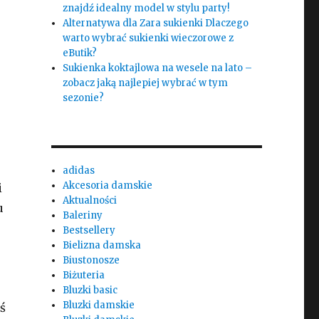
znajdź idealny model w stylu party!
Alternatywa dla Zara sukienki Dlaczego
warto wybrać sukienki wieczorowe z
eButik?
Sukienka koktajlowa na wesele na lato –
zobacz jaką najlepiej wybrać w tym
sezonie?
adidas
Akcesoria damskie
i
Aktualności
u
Baleriny
Bestsellery
Bielizna damska
Biustonosze
Biżuteria
Bluzki basic
Bluzki damskie
ś