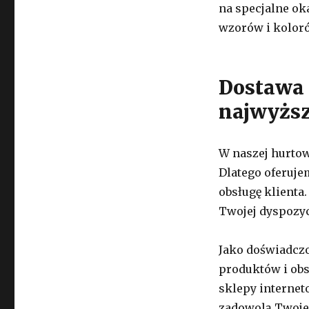
na specjalne ok
wzorów i kolorów
Dostawa 
najwyżs
W naszej hurto
Dlatego oferuje
obsługę klienta.
Twojej dyspozyc
Jako doświadcz
produktów i obs
sklepy internet
zadowolą Twoje 