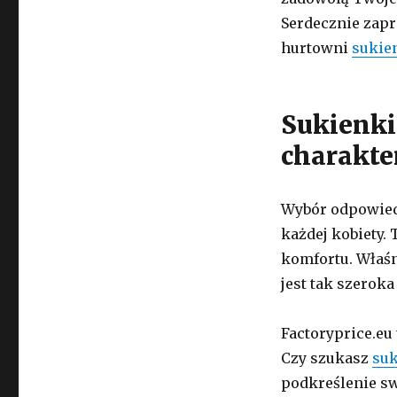
Serdecznie zapr
hurtowni
sukie
Sukienki
charakte
Wybór odpowiedn
każdej kobiety. 
komfortu. Właśn
jest tak szerok
Factoryprice.eu 
Czy szukasz
suk
podkreślenie sw