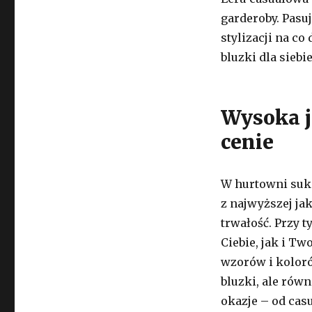
garderoby. Pasu
stylizacji na co
bluzki dla siebi
Wysoka j
cenie
W hurtowni suk
z najwyższej ja
trwałość. Przy 
Ciebie, jak i T
wzorów i koloró
bluzki, ale rów
okazje – od cas