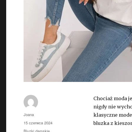
Chociaż moda je
nigdy nie wych
Autor
Joana
klasyczne mode
Opublikowano
15 czerwca 2024
bluzka z kieszo
Kategorie
Bluzki damskie