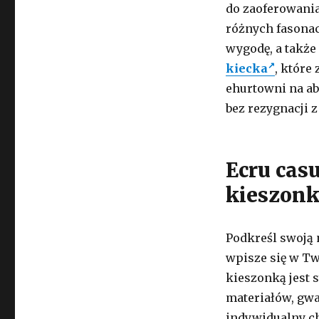
do zaoferowania
różnych fasonac
wygodę, a także
kiecka
, które
ehurtowni na ab
bez rezygnacji 
Ecru cas
kieszon
Podkreśl swoją 
wpisze się w Tw
kieszonką jest 
materiałów, gwa
indywidualny ch