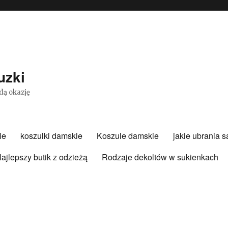
uzki
dą okazję
ie
koszulki damskie
Koszule damskie
jakie ubrania 
ajlepszy butik z odzieżą
Rodzaje dekoltów w sukienkach