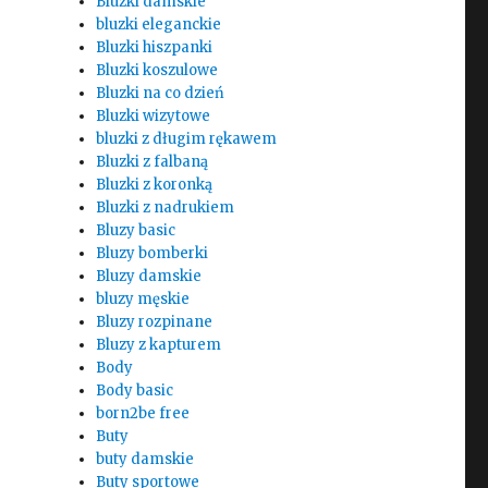
Bluzki damskie
bluzki eleganckie
Bluzki hiszpanki
Bluzki koszulowe
Bluzki na co dzień
Bluzki wizytowe
bluzki z długim rękawem
Bluzki z falbaną
Bluzki z koronką
Bluzki z nadrukiem
Bluzy basic
Bluzy bomberki
Bluzy damskie
bluzy męskie
Bluzy rozpinane
Bluzy z kapturem
Body
Body basic
born2be free
Buty
buty damskie
Buty sportowe