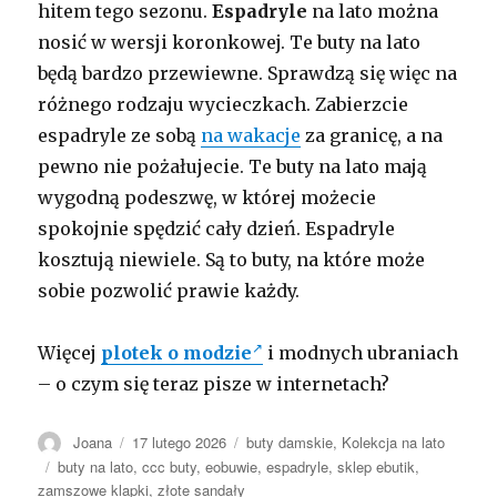
hitem tego sezonu.
Espadryle
na lato można
nosić w wersji koronkowej. Te buty na lato
będą bardzo przewiewne. Sprawdzą się więc na
różnego rodzaju wycieczkach. Zabierzcie
espadryle ze sobą
na wakacje
za granicę, a na
pewno nie pożałujecie. Te buty na lato mają
wygodną podeszwę, w której możecie
spokojnie spędzić cały dzień. Espadryle
kosztują niewiele. Są to buty, na które może
sobie pozwolić prawie każdy.
Więcej
plotek o modzie
i modnych ubraniach
– o czym się teraz pisze w internetach?
Autor
Opublikowano
Kategorie
Joana
17 lutego 2026
buty damskie
,
Kolekcja na lato
Tagi
buty na lato
,
ccc buty
,
eobuwie
,
espadryle
,
sklep ebutik
,
zamszowe klapki
,
złote sandały