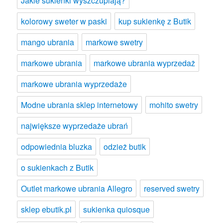
Jakie sukienki wyszczuplają?
kolorowy sweter w paski
kup sukienkę z Butik
mango ubrania
markowe swetry
markowe ubrania
markowe ubrania wyprzedaż
markowe ubrania wyprzedaże
Modne ubrania sklep internetowy
mohito swetry
największe wyprzedaże ubrań
odpowiednia bluzka
odzież butik
o sukienkach z Butik
Outlet markowe ubrania Allegro
reserved swetry
sklep ebutik.pl
sukienka quiosque