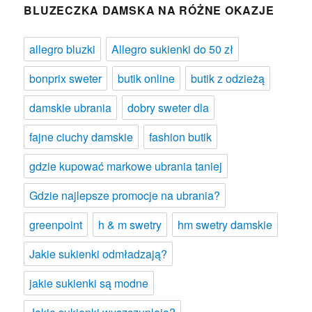
BLUZECZKA DAMSKA NA RÓŻNE OKAZJE
allegro bluzki
Allegro sukienki do 50 zł
bonprix sweter
butik online
butik z odzieżą
damskie ubrania
dobry sweter dla
fajne ciuchy damskie
fashion butik
gdzie kupować markowe ubrania taniej
Gdzie najlepsze promocje na ubrania?
greenpoint
h & m swetry
hm swetry damskie
Jakie sukienki odmładzają?
jakie sukienki są modne