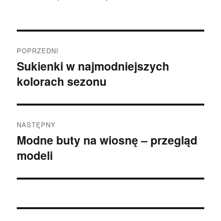
Nawigacja
POPRZEDNI
wpisu
Sukienki w najmodniejszych
Poprzedni
kolorach sezonu
wpis:
NASTĘPNY
Modne buty na wiosnę – przegląd
Następny
modeli
wpis: