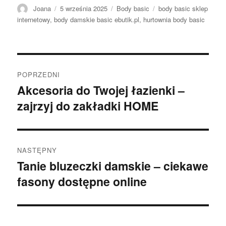
Autor
Opublikowano
Kategorie
Tagi
Joana
5 września 2025
Body basic
body basic sklep
internetowy
,
body damskie basic ebutik.pl
,
hurtownia body basic
Nawigacja
POPRZEDNI
wpisu
Akcesoria do Twojej łazienki –
Poprzedni
zajrzyj do zakładki HOME
wpis:
NASTĘPNY
Tanie bluzeczki damskie – ciekawe
Następny
fasony dostępne online
wpis: