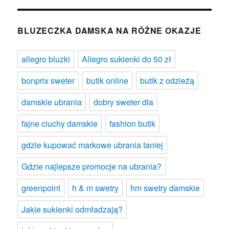
BLUZECZKA DAMSKA NA RÓŻNE OKAZJE
allegro bluzki
Allegro sukienki do 50 zł
bonprix sweter
butik online
butik z odzieżą
damskie ubrania
dobry sweter dla
fajne ciuchy damskie
fashion butik
gdzie kupować markowe ubrania taniej
Gdzie najlepsze promocje na ubrania?
greenpoint
h & m swetry
hm swetry damskie
Jakie sukienki odmładzają?