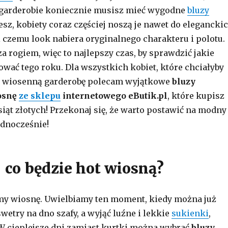
j garderobie koniecznie musisz mieć wygodne
bluzy
iesz, kobiety coraz częściej noszą je nawet do elegancki
ki czemu look nabiera oryginalnego charakteru i polotu.
za rogiem, więc to najlepszy czas, by sprawdzić jakie
ować tego roku. Dla wszystkich kobiet, które chciałyby
ą wiosenną garderobę polecam wyjątkowe
bluzy
osnę
ze sklepu
internetowego eButik.pl
, które kupisz
siąt złotych! Przekonaj się, że warto postawić na modny
ednocześnie!
 co będzie hot wiosną?
y wiosnę. Uwielbiamy ten moment, kiedy można już
wetry na dno szafy, a wyjąć luźne i lekkie
sukienki
,
. W cieplejsze dni zamiast kurtki można wybrać
bluzy