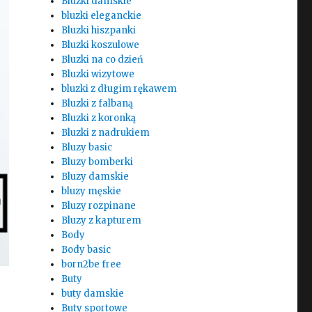
Bluzki damskie
bluzki eleganckie
Bluzki hiszpanki
Bluzki koszulowe
Bluzki na co dzień
Bluzki wizytowe
bluzki z długim rękawem
Bluzki z falbaną
Bluzki z koronką
Bluzki z nadrukiem
Bluzy basic
Bluzy bomberki
Bluzy damskie
bluzy męskie
Bluzy rozpinane
Bluzy z kapturem
Body
Body basic
born2be free
Buty
buty damskie
Buty sportowe