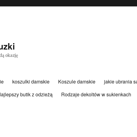
uzki
dą okazję
ie
koszulki damskie
Koszule damskie
jakie ubrania 
ajlepszy butik z odzieżą
Rodzaje dekoltów w sukienkach