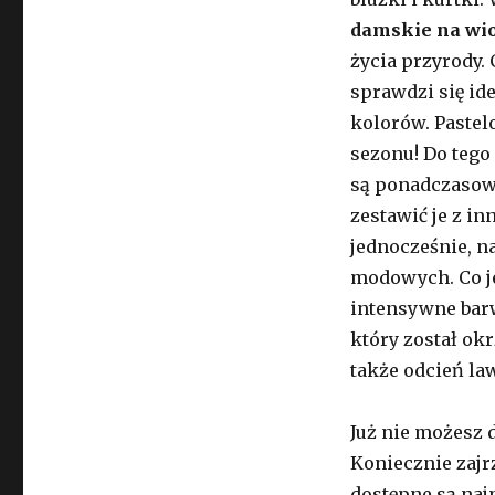
damskie na wi
życia przyrody.
sprawdzi się id
kolorów. Paste
sezonu! Do tego
są ponadczasow
zestawić je z i
jednocześnie, n
modowych. Co je
intensywne barw
który został ok
także odcień l
Już nie możesz 
Koniecznie zajr
dostępne są naj