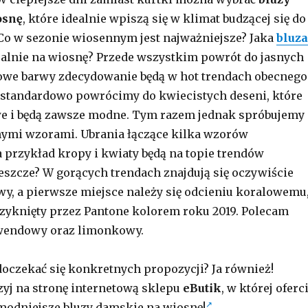
osnę
, które idealnie wpiszą się w klimat budzącej się do
 Co w sezonie wiosennym jest najważniejsze? Jaka
bluza
ealnie na wiosnę? Przede wszystkim powrót do jasnych
lowe barwy zdecydowanie będą w hot trendach obecnego
 standardowo powrócimy do kwiecistych deseni, które
e i będą zawsze modne. Tym razem jednak spróbujemy
nnymi wzorami. Ubrania łączące kilka wzorów
a przykład kropy i kwiaty będą na topie trendów
szcze? W gorących trendach znajdują się oczywiście
y, a pierwsze miejsce należy się odcieniu koralowemu
rzyknięty przez Pantone kolorem roku 2019. Polecam
awendowy oraz limonkowy.
doczekać się konkretnych propozycji? Ja również!
zyj na stronę internetową sklepu
eButik
, w której oferc
modniejsze bluzy damskie na wiosnę!