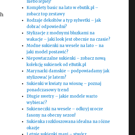
niebo lepiej?
Komplety basic na lato w ebutik.pl –
ch
zobacz top zestawy
Rodzaje dekoltów a typ sylwetki – jak
dobrać odpowiedni?
Stylizacje z modnymi bluzkami na
wakacje – jaki look jest obecnie na czasie?
Modne sukienki na wesele na lato – na
jaki model postawić?
Niepowtarzalne sukienki – zobacz nową
kolekcję sukienek od eButik.pl
Marynarki damskie – podpowiadamy jak
stylizować je latem?
Sukienki w kwiaty na wiosnę – poznaj
ponadczasowy trend
Długie swetry – jakie modele warto
wybierać?
Sukieneczki na wesele – odkryj urocze
fasony na obecny sezon!
Sukienka rozkloszowana idealna na różne
okazje
Letnie sukienki maxi – stwórz