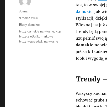
tak, to w swoje
Autor
Joana
damskie
. Jak w
Opublikowano
9 marca 2026
stylizacji, dzię
Kategorie
Bluzy damskie
Wiosna jest już 
Tagi
bluzy damskie na wiosnę
,
kup
trendy będą pan
bluzę z eButik
,
markowe
uzupełnić swoj
bluzy wyprzedaż
,
na wiosnę
damskie na wi
już za kilkadzie
look i wygodę j
Trendy –
Wszyscy kocham
schować grube s
bluzki i kurtki