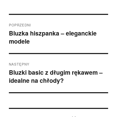
Nawigacja
POPRZEDNI
wpisu
Bluzka hiszpanka – eleganckie
Poprzedni
modele
wpis:
NASTĘPNY
Bluzki basic z długim rękawem –
Następny
idealne na chłody?
wpis: