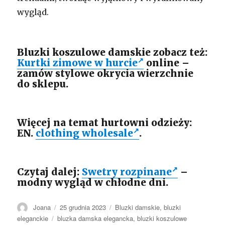
wygląd.
Bluzki koszulowe damskie zobacz też:
Kurtki zimowe w hurcie
online –
zamów stylowe okrycia wierzchnie
do sklepu.
Więcej na temat hurtowni odzieży:
EN.
clothing wholesale
.
Czytaj dalej:
Swetry rozpinane
–
modny wygląd w chłodne dni.
Autor
Opublikowano
Kategorie
Joana
25 grudnia 2023
Bluzki damskie
,
bluzki
Tagi
eleganckie
bluzka damska elegancka
,
bluzki koszulowe