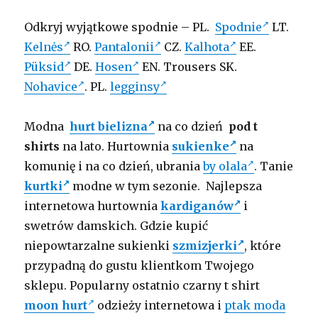
Odkryj wyjątkowe spodnie – PL.
Spodnie
LT.
Kelnės
RO.
Pantalonii
CZ.
Kalhota
EE.
Püksid
DE.
Hosen
EN.
Trousers
SK.
Nohavice
. PL.
legginsy
Modna
hurt bielizna
na co dzień
pod t
shirts
na lato. Hurtownia
sukienke
na
komunię i na co dzień, ubrania
by olala
. Tanie
kurtki
modne w tym sezonie. Najlepsza
internetowa hurtownia
kardiganów
i
swetrów damskich. Gdzie kupić
niepowtarzalne sukienki
szmizjerki
, które
przypadną do gustu klientkom Twojego
sklepu. Popularny ostatnio czarny t shirt
moon hurt
odzieży internetowa i
ptak moda