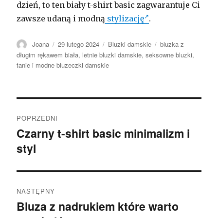
dzień, to ten biały t-shirt basic zagwarantuje Ci
zawsze udaną i modną
stylizację
.
Autor
Opublikowano
Kategorie
Tagi
Joana
29 lutego 2024
Bluzki damskie
bluzka z
długim rękawem biała
,
letnie bluzki damskie
,
seksowne bluzki
,
tanie i modne bluzeczki damskie
Nawigacja
POPRZEDNI
wpisu
Czarny t-shirt basic minimalizm i
Poprzedni
styl
wpis:
NASTĘPNY
Bluza z nadrukiem które warto
Następny