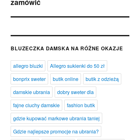
zamówić
wpis:
BLUZECZKA DAMSKA NA RÓŻNE OKAZJE
allegro bluzki
Allegro sukienki do 50 zł
bonprix sweter
butik online
butik z odzieżą
damskie ubrania
dobry sweter dla
fajne ciuchy damskie
fashion butik
gdzie kupować markowe ubrania taniej
Gdzie najlepsze promocje na ubrania?