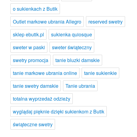
o sukienkach z Butik
Outlet markowe ubrania Allegro
reserved swetry
sklep ebutik.pl
sukienka quiosque
sweter w paski
sweter świąteczny
swetry promocja
tanie bluzki damskie
tanie markowe ubrania online
tanie sukienkie
tanie swetry damskie
Tanie ubrania
totalna wyprzedaż odzieży
wyglądaj pięknie dzięki sukienkom z Butik
świąteczne swetry