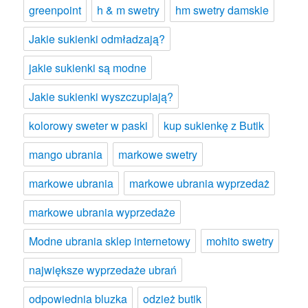
greenpoint
h & m swetry
hm swetry damskie
Jakie sukienki odmładzają?
jakie sukienki są modne
Jakie sukienki wyszczuplają?
kolorowy sweter w paski
kup sukienkę z Butik
mango ubrania
markowe swetry
markowe ubrania
markowe ubrania wyprzedaż
markowe ubrania wyprzedaże
Modne ubrania sklep internetowy
mohito swetry
największe wyprzedaże ubrań
odpowiednia bluzka
odzież butik