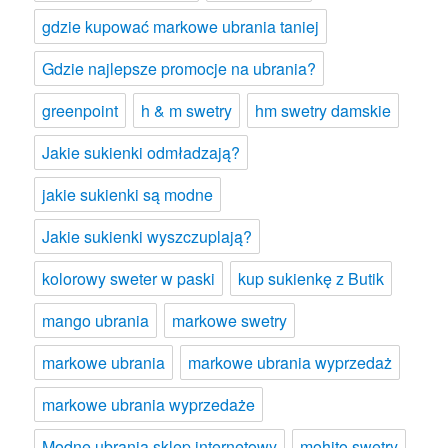
gdzie kupować markowe ubrania taniej
Gdzie najlepsze promocje na ubrania?
greenpoint
h & m swetry
hm swetry damskie
Jakie sukienki odmładzają?
jakie sukienki są modne
Jakie sukienki wyszczuplają?
kolorowy sweter w paski
kup sukienkę z Butik
mango ubrania
markowe swetry
markowe ubrania
markowe ubrania wyprzedaż
markowe ubrania wyprzedaże
Modne ubrania sklep internetowy
mohito swetry