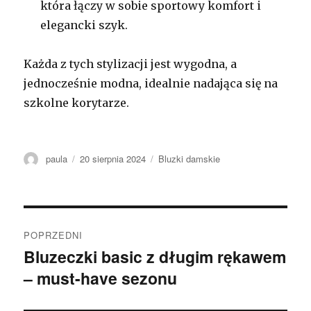
która łączy w sobie sportowy komfort i
elegancki szyk.
Każda z tych stylizacji jest wygodna, a
jednocześnie modna, idealnie nadająca się na
szkolne korytarze.
Autor
Opublikowano
Kategorie
paula
20 sierpnia 2024
Bluzki damskie
Nawigacja
POPRZEDNI
wpisu
Bluzeczki basic z długim rękawem
Poprzedni
– must-have sezonu
wpis: