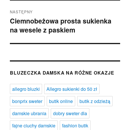
NASTĘPNY
Ciemnobeżowa prosta sukienka
Następny
na wesele z paskiem
wpis:
BLUZECZKA DAMSKA NA RÓŻNE OKAZJE
allegro bluzki
Allegro sukienki do 50 zł
bonprix sweter
butik online
butik z odzieżą
damskie ubrania
dobry sweter dla
fajne ciuchy damskie
fashion butik