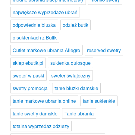
największe wyprzedaże ubrań
odpowiednia bluzka
odzież butik
o sukienkach z Butik
Outlet markowe ubrania Allegro
reserved swetry
sklep ebutik.pl
sukienka quiosque
sweter w paski
sweter świąteczny
swetry promocja
tanie bluzki damskie
tanie markowe ubrania online
tanie sukienkie
tanie swetry damskie
Tanie ubrania
totalna wyprzedaż odzieży