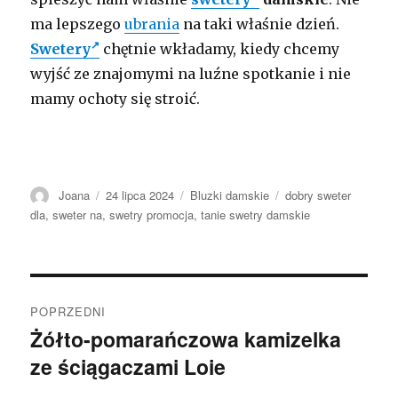
ma lepszego
ubrania
na taki właśnie dzień.
Swetery
chętnie wkładamy, kiedy chcemy
wyjść ze znajomymi na luźne spotkanie i nie
mamy ochoty się stroić.
Autor
Opublikowano
Kategorie
Tagi
Joana
24 lipca 2024
Bluzki damskie
dobry sweter
dla
,
sweter na
,
swetry promocja
,
tanie swetry damskie
Nawigacja
POPRZEDNI
wpisu
Żółto-pomarańczowa kamizelka
Poprzedni
ze ściągaczami Loie
wpis: