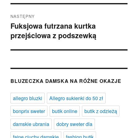
NASTĘPNY
Fuksjowa futrzana kurtka
Następny
przejściowa z podszewką
wpis:
BLUZECZKA DAMSKA NA RÓŻNE OKAZJE
allegro bluzki
Allegro sukienki do 50 zł
bonprix sweter
butik online
butik z odzieżą
damskie ubrania
dobry sweter dla
fajne ciuchy damskie
fashion butik