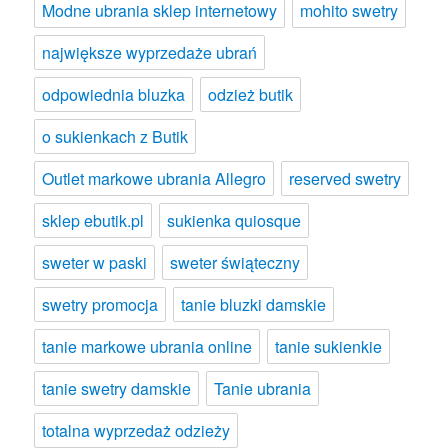
Modne ubrania sklep internetowy
mohito swetry
największe wyprzedaże ubrań
odpowiednia bluzka
odzież butik
o sukienkach z Butik
Outlet markowe ubrania Allegro
reserved swetry
sklep ebutik.pl
sukienka quiosque
sweter w paski
sweter świąteczny
swetry promocja
tanie bluzki damskie
tanie markowe ubrania online
tanie sukienkie
tanie swetry damskie
Tanie ubrania
totalna wyprzedaż odzieży