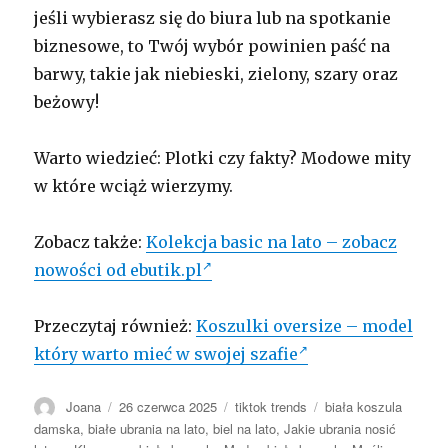
jeśli wybierasz się do biura lub na spotkanie
biznesowe, to Twój wybór powinien paść na
barwy, takie jak niebieski, zielony, szary oraz
beżowy!
Warto wiedzieć: Plotki czy fakty? Modowe mity
w które wciąż wierzymy.
Zobacz także:
Kolekcja basic na lato – zobacz
nowości od ebutik.pl
Przeczytaj również:
Koszulki oversize – model
który warto mieć w swojej szafie
Autor
Opublikowano
Kategorie
Tagi
Joana
26 czerwca 2025
tiktok trends
biała koszula
damska
,
białe ubrania na lato
,
biel na lato
,
Jakie ubrania nosić