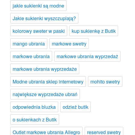
jakie sukienki są modne
Jakie sukienki wyszczuplają?
kolorowy sweter w paski
kup sukienkę z Butik
mango ubrania
markowe swetry
markowe ubrania
markowe ubrania wyprzedaż
markowe ubrania wyprzedaże
Modne ubrania sklep internetowy
mohito swetry
największe wyprzedaże ubrań
odpowiednia bluzka
odzież butik
o sukienkach z Butik
Outlet markowe ubrania Allegro
reserved swetry