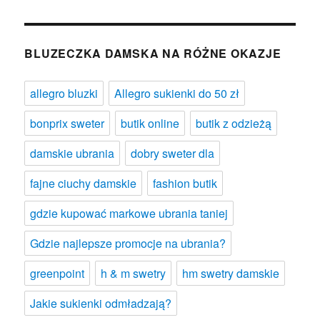
BLUZECZKA DAMSKA NA RÓŻNE OKAZJE
allegro bluzki
Allegro sukienki do 50 zł
bonprix sweter
butik online
butik z odzieżą
damskie ubrania
dobry sweter dla
fajne ciuchy damskie
fashion butik
gdzie kupować markowe ubrania taniej
Gdzie najlepsze promocje na ubrania?
greenpoint
h & m swetry
hm swetry damskie
Jakie sukienki odmładzają?