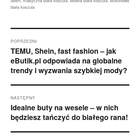
latem
,
Klasyczna biała koszula
,
Modna biała koszula
,
Muślinowa
biała koszula
Nawigacja
POPRZEDNI
wpisu
TEMU, Shein, fast fashion – jak
Poprzedni
eButik.pl odpowiada na globalne
wpis:
trendy i wyzwania szybkiej mody?
NASTĘPNY
Idealne buty na wesele – w nich
Następny
będziesz tańczyć do białego rana!
wpis: