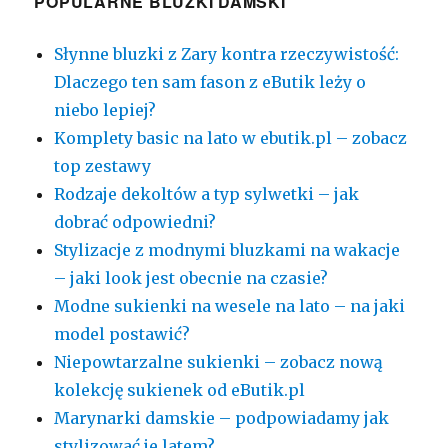
POPULARNE BLUZKI DAMSKI
Słynne bluzki z Zary kontra rzeczywistość:
Dlaczego ten sam fason z eButik leży o
niebo lepiej?
Komplety basic na lato w ebutik.pl – zobacz
top zestawy
Rodzaje dekoltów a typ sylwetki – jak
dobrać odpowiedni?
Stylizacje z modnymi bluzkami na wakacje
– jaki look jest obecnie na czasie?
Modne sukienki na wesele na lato – na jaki
model postawić?
Niepowtarzalne sukienki – zobacz nową
kolekcję sukienek od eButik.pl
Marynarki damskie – podpowiadamy jak
stylizować je latem?