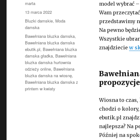
Autor
marta
model wybrać – 
Opublikowano
13 marca 2022
Wam przeczytać 
Kategorie
Bluzki damskie
,
Moda
przedstawimy na
damska
Na pewno będzie
Tagi
Bawełniana bluzka damska
,
Wszystkie ubran
Bawełniana bluzka damska
znajdziecie
w s
ebutik.pl
,
Bawełniana bluzka
damska gładka
,
Bawełniana
bluzka damska hurtownia
odzieży online
,
Bawełniana
Bawełnian
bluzka damska na wiosnę
,
propozycje
Bawełniana bluzka damska z
printem w kwiaty
Wiosna to czas, 
chodzi o kolory
ebutik.pl znajdz
najlepsza? Na p
Później na spok