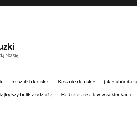
uzki
dą okazję
ie
koszulki damskie
Koszule damskie
jakie ubrania 
ajlepszy butik z odzieżą
Rodzaje dekoltów w sukienkach