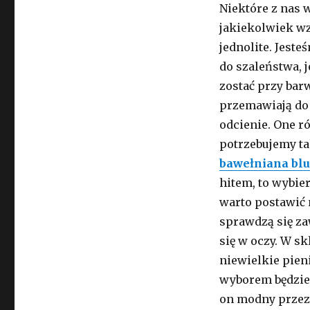
Niektóre z nas 
jakiekolwiek wz
jednolite. Jest
do szaleństwa, j
zostać przy bar
przemawiają do 
odcienie. One r
potrzebujemy tak
bawełniana bl
hitem, to wybie
warto postawić n
sprawdzą się za
się w oczy. W sk
niewielkie pien
wyborem będzie 
on modny przez 