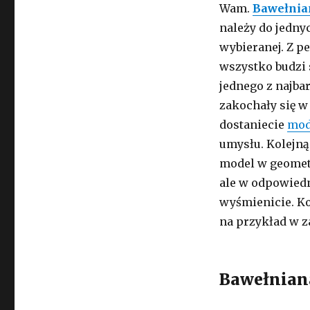
Wam.
Bawełnia
należy do jednyc
wybieranej. Z p
wszystko budzi s
jednego z najba
zakochały się w
dostaniecie
mod
umysłu. Kolejną
model w geometr
ale w odpowied
wyśmienicie. Ko
na przykład w z
Bawełnian