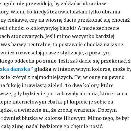
w ogóle nie przewidują, by zakładać ubrania w
ory. Wiem, bo kiedyś też uwielbiałam tylko ubrania
eśmy ciekawe, czy na wiosnę dacie przekonać się chociaż
eśli chodzi o kolorystykę bluzki? A może zechcecie
wach stonowanych. Jeśli mimo wszystko bardziej
Was barwy neutralne, to postawcie chociaż na jasne
ównież rozweselają nasze stylizacje, a poza tym
iego oddechu po zimie. Jeśli zaś dacie się przekonać, ż
uzka damska
gładka
w intensywnym kolorze, może b
rzcie któryś z najmodniejszych. Tej wiosny na pewno
a fuksję i trawiastą zieleń. To dwa kolory, które
wsze, gdy będziecie potrzebowały ubrania, które rzuca
lepie internetowym ebutik.pl kupicie je sobie za
iądze, a uwierzcie mi, że zrobią wrażenie. Dobrym
również bluzka w kolorze liliowym. Mimo tego, że był
całą zimę, nadal będziemy go chętnie nosić.