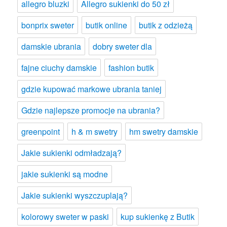
allegro bluzki
Allegro sukienki do 50 zł
bonprix sweter
butik online
butik z odzieżą
damskie ubrania
dobry sweter dla
fajne ciuchy damskie
fashion butik
gdzie kupować markowe ubrania taniej
Gdzie najlepsze promocje na ubrania?
greenpoint
h & m swetry
hm swetry damskie
Jakie sukienki odmładzają?
jakie sukienki są modne
Jakie sukienki wyszczuplają?
kolorowy sweter w paski
kup sukienkę z Butik