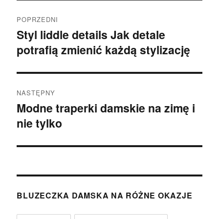
Nawigacja
POPRZEDNI
wpisu
Styl liddle details Jak detale
Poprzedni
potrafią zmienić każdą stylizację
wpis:
NASTĘPNY
Modne traperki damskie na zimę i
Następny
nie tylko
wpis:
BLUZECZKA DAMSKA NA RÓŻNE OKAZJE