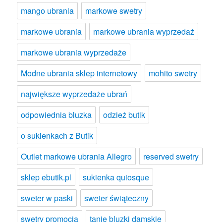
mango ubrania
markowe swetry
markowe ubrania
markowe ubrania wyprzedaż
markowe ubrania wyprzedaże
Modne ubrania sklep internetowy
mohito swetry
największe wyprzedaże ubrań
odpowiednia bluzka
odzież butik
o sukienkach z Butik
Outlet markowe ubrania Allegro
reserved swetry
sklep ebutik.pl
sukienka quiosque
sweter w paski
sweter świąteczny
swetry promocja
tanie bluzki damskie