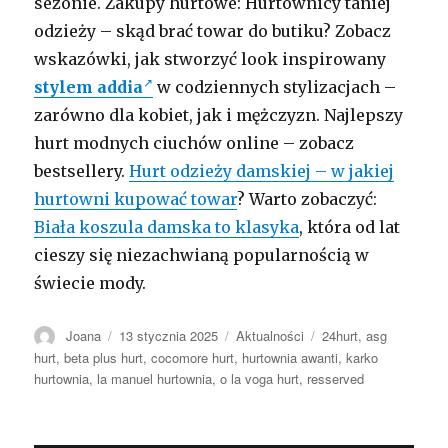
sezonie. Zakupy hurtowe: Hurtownicy taniej
odzieży – skąd brać towar do butiku? Zobacz
wskazówki, jak stworzyć look inspirowany
stylem addia
w codziennych stylizacjach –
zarówno dla kobiet, jak i mężczyzn. Najlepszy
hurt modnych ciuchów online – zobacz
bestsellery.
Hurt odzieży damskiej – w jakiej
hurtowni kupować towar
? Warto zobaczyć:
Biała koszula damska to klasyka
, która od lat
cieszy się niezachwianą popularnością w
świecie mody.
Autor
Opublikowano
Kategorie
Tagi
Joana
13 stycznia 2025
Aktualności
24hurt
,
asg
hurt
,
beta plus hurt
,
cocomore hurt
,
hurtownia awanti
,
karko
hurtownia
,
la manuel hurtownia
,
o la voga hurt
,
resserved